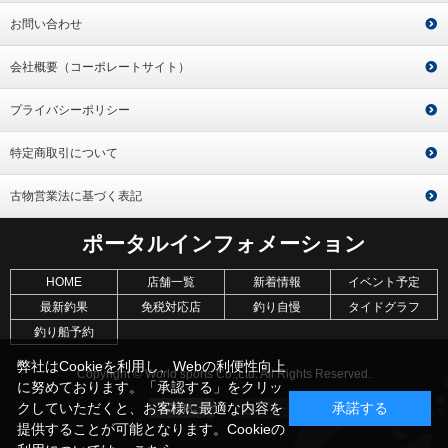
お問い合わせ
会社概要（コーポレートサイト）
プライバシーポリシー
特定商取引について
古物営業法に基づく表記
ポータルインフォメーション
HOME
店舗一覧
新着情報
イベント予定
最新釣果
免税対応店
釣り自慢
タイドグラフ
釣り船予約
弊社はCookieを利用し、Webの利便性向上
Copyright © World sports Co.,Ltd. All Rights Reserved.
に努めております。「承認する」をクリッ
クしていただくと、お客様に最適な内容を
承諾する
提供することが可能となります。Cookieの