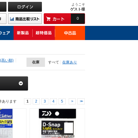
ようこそ
ゲスト様
0
(高い順)
在庫
すべて
在庫あり
件あります
1
2
3
4
5
>
>>