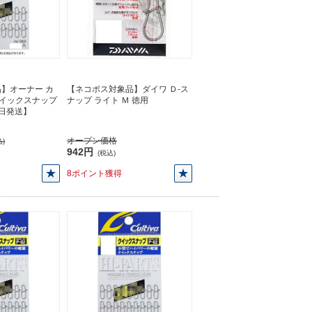
】オーナー カ
【ネコポス対象品】ダイワ Ｄ-ス
 クイックスナップ
ナップ ライト Ｍ 徳用
【即日発送】
オープン価格
)
942円
(税込)
8ポイント獲得