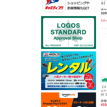
送】
オー
32
2ポ
【ネ
ルテ
00
定価
41