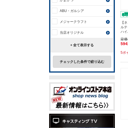
がまかつ
ABU・ガルシア
メジャークラフト
【ネ
ルテ
ハイ
当店オリジナル
定価
59
+ 全て表示する
5ポ
チェックした条件で絞り込む