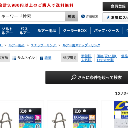
詳細検索
E
>
ルアー用品
>
スナップ・リング
>
ルアー用スナップ・リング
新着順
価格(安い順)
価格
示方法
サムネイル
詳細
並び替え
人気順
おすすめ順
さらに条件を絞って検索
1272