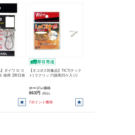
】ダイワ Ｄ-ス
【ネコポス対象品】TICT(ティク
Ｓ 徳用【即日発
ト) ラクリップ(徳用25ケ入リ)
オープン価格
863円
(税込)
7ポイント獲得