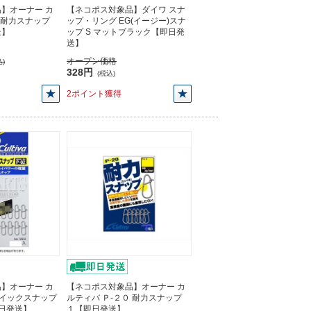
】オーナー カ
【ネコポス対象品】ダイワ スナ
 耐力スナップ
ップ・リング EG(イージー)スナ
送】
ップ S マットブラック【即日発
送】
オープン価格
)
328円
(税込)
2ポイント獲得
】オーナー カ
【ネコポス対象品】オーナー カ
 クイックスナップ
ルティバ Ｐ-２０ 耐力スナップ
【即日発送】
１【即日発送】