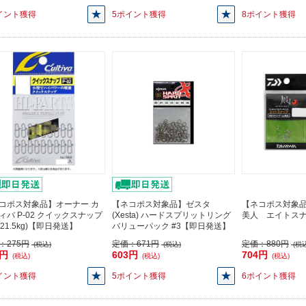
イント獲得
5ポイント獲得
8ポイント獲得
コポス対象品】オーナー カ
【ネコポス対象品】ゼスタ
【ネコポス対象
ィバ P-02 クイックスナップ
(Xesta) ハードスプリットリング
美人 エイトス
(21.5kg)【即日発送】
バリューパック #3【即日発送】
：
275円
定価：
671円
定価：
880円
(税込)
(税込)
(税込
7円
603円
704円
(税込)
(税込)
(税込)
イント獲得
5ポイント獲得
6ポイント獲得