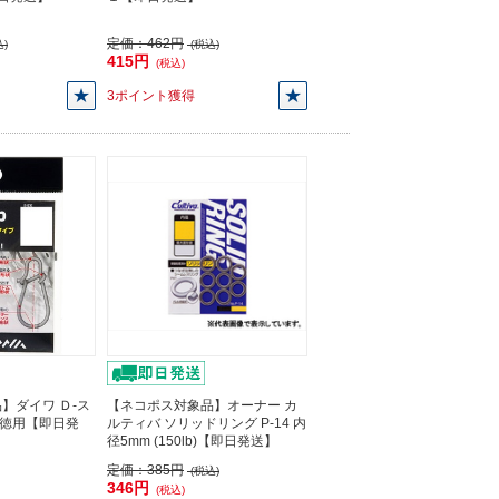
定価：
462円
)
(税込)
415円
(税込)
3ポイント獲得
】ダイワ Ｄ-ス
【ネコポス対象品】オーナー カ
 徳用【即日発
ルティバ ソリッドリング P-14 内
径5mm (150lb)【即日発送】
定価：
385円
(税込)
346円
(税込)