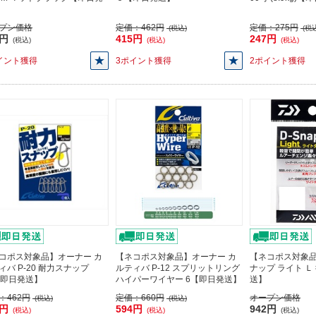
プン価格
定価：
462円
定価：
275円
(税込)
(税込
8円
415円
247円
(税込)
(税込)
(税込)
イント獲得
3ポイント獲得
2ポイント獲得
コポス対象品】オーナー カ
【ネコポス対象品】オーナー カ
【ネコポス対象品
ィバ P-20 耐力スナップ
ルティバ P-12 スプリットリング
ナップ ライト Ｌ
【即日発送】
ハイパーワイヤー 6【即日発送】
送】
：
462円
定価：
660円
オープン価格
(税込)
(税込)
5円
594円
942円
(税込)
(税込)
(税込)