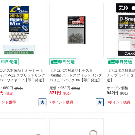
コポス対象品】オーナー カ
【ネコポス対象品】ゼスタ
【ネコポス対象品
ィバ P-12 スプリットリング
(Xesta) ハードスプリットリング
ナップ ライト Ｓ
パーワイヤー 7【即日発送】
バリューパック #4【即日発送】
送】
：
660円
定価：
968円
オープン価格
(税込)
(税込)
4円
871円
942円
(税込)
(税込)
(税込)
イント獲得
7ポイント獲得
8ポイント獲得