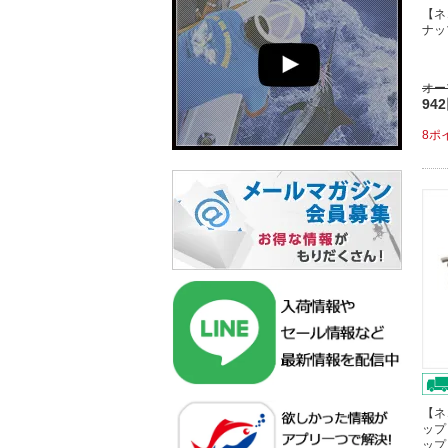
【ネ
ナッ
オー
94
8ポ
【ネ
ップ
ップ