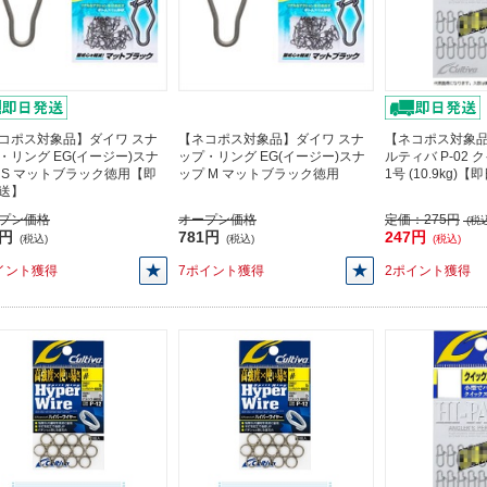
コポス対象品】ダイワ スナ
【ネコポス対象品】ダイワ スナ
【ネコポス対象品
・リング EG(イージー)スナ
ップ・リング EG(イージー)スナ
ルティバ P-02
 S マットブラック徳用【即
ップ M マットブラック徳用
1号 (10.9kg)
送】
プン価格
オープン価格
定価：
275円
(税込
1円
781円
247円
(税込)
(税込)
(税込)
イント獲得
7ポイント獲得
2ポイント獲得