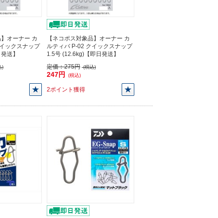
】オーナー カ
【ネコポス対象品】オーナー カ
 クイックスナップ
ルティバ P-02 クイックスナップ
即日発送】
1.5号 (12.6kg)【即日発送】
定価：
275円
)
(税込)
247円
(税込)
2ポイント獲得