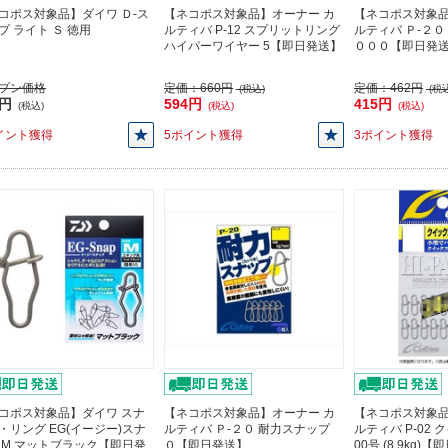
コポス対象品】ダイワ Ｄ-ス
【ネコポス対象品】オーナー カ
【ネコポス対象品
プ ライト Ｓ 徳用
ルティバ P-12 スプリットリング
ルティバ Ｐ-２０
ハイパーワイヤー 5【即日発送】
０００【即日発
プン価格
定価：
660円
定価：
462円
(税込)
(税込
2円
594円
415円
(税込)
(税込)
(税込)
イント獲得
5ポイント獲得
3ポイント獲得
コポス対象品】ダイワ スナ
【ネコポス対象品】オーナー カ
【ネコポス対象品
・リング EG(イージー)スナ
ルティバ Ｐ-２０ 耐力スナップ
ルティバ P-02
 M マットブラック【即日発
０【即日発送】
00号 (8.9kg)