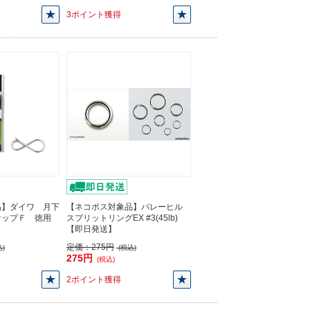
3ポイント獲得
品】ダイワ 月下
【ネコポス対象品】バレーヒル
ナップＦ 徳用
スプリットリングEX #3(45lb)
【即日発送】
定価：
275円
)
(税込)
275円
(税込)
2ポイント獲得