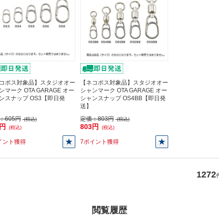
コポス対象品】スタジオオー
【ネコポス対象品】スタジオオー
ンマーク OTA GARAGE オー
シャンマーク OTA GARAGE オー
ンスナップ OS3【即日発
シャンスナップ OS4BB【即日発
送】
：
605円
定価：
803円
(税込)
(税込)
5円
803円
(税込)
(税込)
イント獲得
7ポイント獲得
1272
閲覧履歴