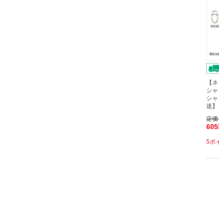
【ネ
シャ
シャ
送】
定価
60
5ポ