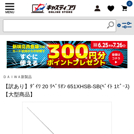
0
ＤＡＩＷＡ新製品
【訳あり】ﾀﾞｲﾜ 20 ﾘﾍﾞﾘｵﾝ 651XHSB-SB(ﾍﾞｲﾄ 1ﾋﾟｰｽ)
【大型商品】