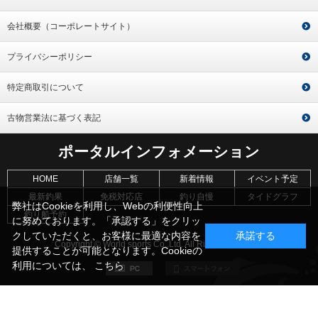
会社概要（コーポレートサイト）
プライバシーポリシー
特定商取引について
古物営業法に基づく表記
ポータルインフォメーション
HOME
店舗一覧
新着情報
イベント予定
最新釣果
免税対応店
釣り自慢
タイドグラフ
弊社はCookieを利用し、Webの利便性向上
釣り船予約
に努めております。「承認する」をクリッ
クしていただくと、お客様に最適な内容を
承諾する
Copyright © World sports Co.,Ltd. All Rights Reserved.
提供することが可能となります。Cookieの
利用については、
こちら