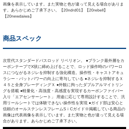
画像を表示しています。また実物と色が違って見える場合がありま
す。あらかじめご了承下さい。【20ndrd01】【20rebell】
【20newdaiwa】
商品スペック
次世代スタンダードバスロッド リベリオン。 ●ブランク最外層をカ
ーボンテープでX状に締め上げることで、ロッド操作時のパワーロ
スにつながるネジレを抑制する強化構造。操作性・キャストアキュ
ラシー・バットパワーの向上に寄与している ●ネジレを抑制するＸ
４５と全身ブレーディングＸ ●外観に拘ったダブルアルマイトリン
グを搭載 ●軽量化・高強度・高感度を実現するカーボンファイバー
入り「エアセンサーシート」 用途に応じて専用設計することで、汎
用リールシートでは体験できない操作性を実現 ●ガイド部は安心と
信頼のオールステンレスフレームSｉCガイド※掲載している商品の
画像は代表画像を表示しています。また実物と色が違って見える場
合があります。あらかじめご了承下さい。