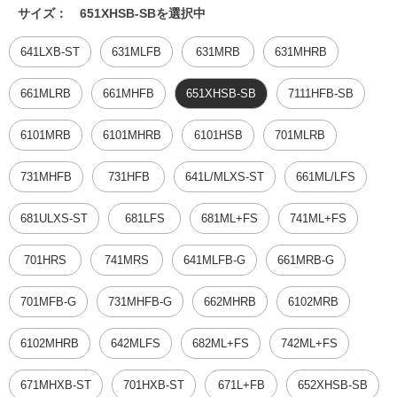
サイズ：
651XHSB-SBを選択中
641LXB-ST
631MLFB
631MRB
631MHRB
661MLRB
661MHFB
651XHSB-SB
7111HFB-SB
6101MRB
6101MHRB
6101HSB
701MLRB
731MHFB
731HFB
641L/MLXS-ST
661ML/LFS
681ULXS-ST
681LFS
681ML+FS
741ML+FS
701HRS
741MRS
641MLFB-G
661MRB-G
701MFB-G
731MHFB-G
662MHRB
6102MRB
6102MHRB
642MLFS
682ML+FS
742ML+FS
671MHXB-ST
701HXB-ST
671L+FB
652XHSB-SB