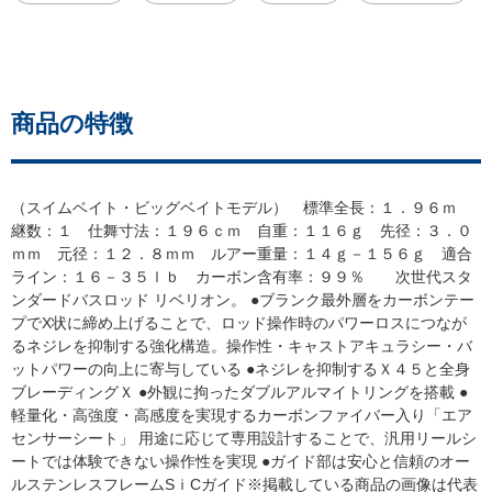
商品の特徴
（スイムベイト・ビッグベイトモデル） 標準全長：１．９６ｍ
継数：１ 仕舞寸法：１９６ｃｍ 自重：１１６ｇ 先径：３．０
ｍｍ 元径：１２．８ｍｍ ルアー重量：１４ｇ－１５６ｇ 適合
ライン：１６－３５ｌｂ カーボン含有率：９９％ 次世代スタ
ンダードバスロッド リベリオン。 ●ブランク最外層をカーボンテー
プでX状に締め上げることで、ロッド操作時のパワーロスにつなが
るネジレを抑制する強化構造。操作性・キャストアキュラシー・バ
ットパワーの向上に寄与している ●ネジレを抑制するＸ４５と全身
ブレーディングＸ ●外観に拘ったダブルアルマイトリングを搭載 ●
軽量化・高強度・高感度を実現するカーボンファイバー入り「エア
センサーシート」 用途に応じて専用設計することで、汎用リールシ
ートでは体験できない操作性を実現 ●ガイド部は安心と信頼のオー
ルステンレスフレームSｉCガイド※掲載している商品の画像は代表