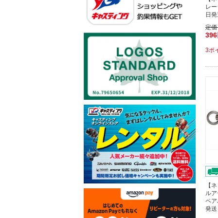
レー
日発
定価
39
3ポ
【ネ
ルア
ペア
発送