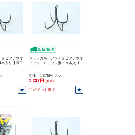
チョビタチウオ
ジャッカル アンチョビタチウオ
/4本入リ【即日
フック Ｌ フッ素／８本入り
定価：
1,375円
)
(税込)
1,237円
(税込)
11ポイント獲得