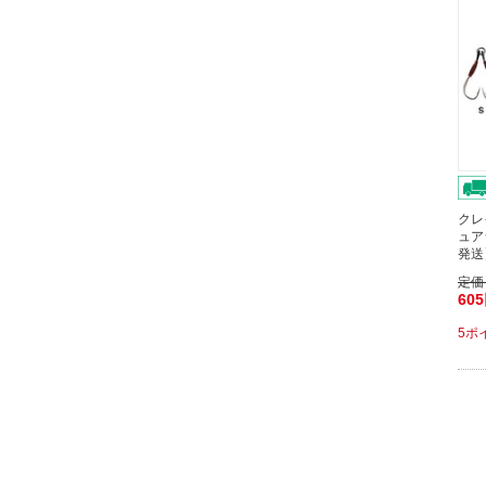
クレ
ュア
発送
定価
60
5ポ