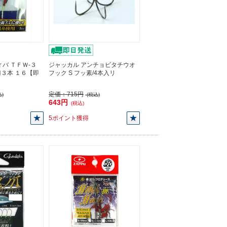
バ ＴＦＷ-３
ジャッカル アンチョビタチウオ
３本 １６【即
フック S フッ素/4本入リ
定価：
715円
)
(税込)
643円
(税込)
5ポイント獲得