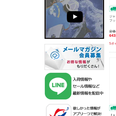
ジャ
フッ
定価
64
5ポ
【ネ