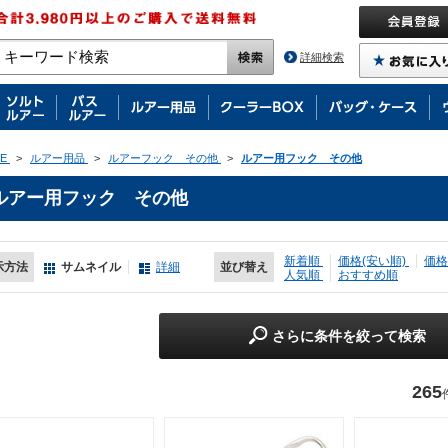
詳細検索
E
>
ルアー用品
>
ルアーフック その他
>
ルアー用フック その他
ルアー用フック その他
新着順
価格(安い順)
価格
示方法
サムネイル
詳細
並び替え
人気順
おすすめ順
さらに条件を絞って検索
265