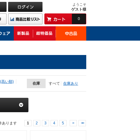
ようこそ
ゲスト様
0
(高い順)
在庫
すべて
在庫あり
件あります
1
2
3
4
5
>
>>