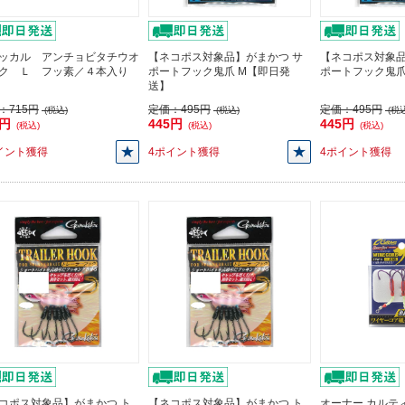
ッカル アンチョビタチウオ
【ネコポス対象品】がまかつ サ
【ネコポス対象
ク Ｌ フッ素／４本入り
ポートフック鬼爪 M【即日発
ポートフック鬼
送】
：
715円
定価：
495円
定価：
495円
(税込)
(税込)
(税込
3円
445円
445円
(税込)
(税込)
(税込)
イント獲得
4ポイント獲得
4ポイント獲得
コポス対象品】がまかつ ト
【ネコポス対象品】がまかつ ト
オーナー カルティバ 