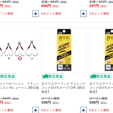
：
660円
定価：
660円
定価：
330円
(税込)
(税込)
(税込
0円
660円
297円
(税込)
(税込)
(税込)
イント獲得
6ポイント獲得
2ポイント獲得
イジーオーシャン フラッシ
ダイワ ルアーフック アユイング
ダイワ ルアーフ
シスト Wショート L【即日発
フックSS F3 キープ7.0号【即日
フックSS F3 キ
発送】
発送】
：
660円
オープン価格
オープン価格
(税込)
0円
598円
598円
(税込)
(税込)
(税込)
イント獲得
5ポイント獲得
5ポイント獲得