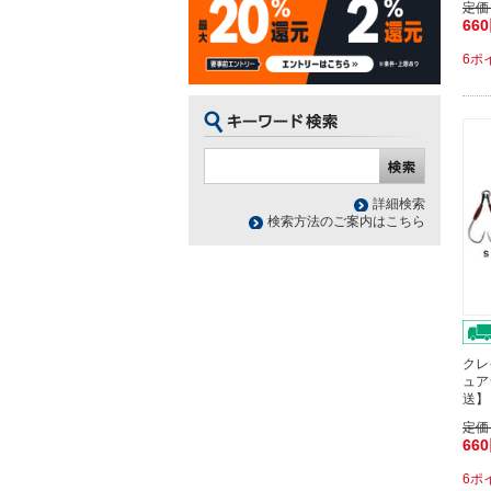
定価
66
6ポ
詳細検索
検索方法のご案内はこちら
クレ
ュア
送】
定価
66
6ポ