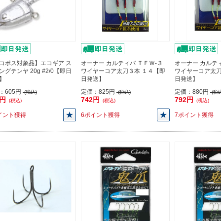
コポス対象品】エコギア ス
オーナー カルティバ ＴＦＷ-３
オーナー カルティ
ングテンヤ 20g #2/0【即日
ワイヤーコア太刀３本 １４【即
ワイヤーコア太刀
】
日発送】
日発送】
：
605円
定価：
825円
定価：
880円
(税込)
(税込)
(税込
5円
742円
792円
(税込)
(税込)
(税込)
イント獲得
6ポイント獲得
7ポイント獲得