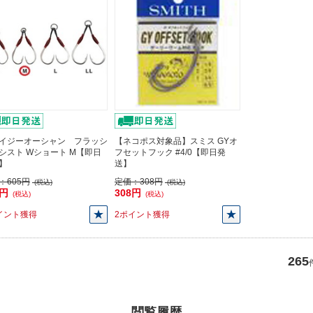
イジーオーシャン フラッシ
【ネコポス対象品】スミス GYオ
シスト Wショート M【即日
フセットフック #4/0【即日発
】
送】
：
605円
定価：
308円
(税込)
(税込)
5円
308円
(税込)
(税込)
イント獲得
2ポイント獲得
265
閲覧履歴