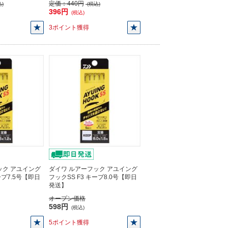
定価：
440円
)
(税込)
396円
(税込)
3ポイント獲得
ック アユイング
ダイワ ルアーフック アユイング
ープ7.5号【即日
フックSS F3 キープ8.0号【即日
発送】
オープン価格
598円
(税込)
5ポイント獲得