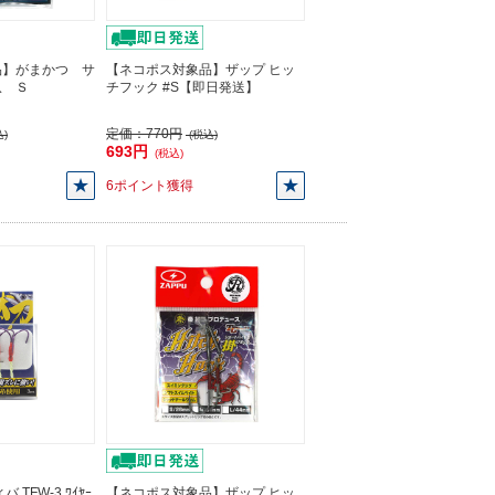
品】がまかつ サ
【ネコポス対象品】ザップ ヒッ
爪 Ｓ
チフック #S【即日発送】
定価：
770円
)
(税込)
693円
(税込)
6ポイント獲得
TFW-3 ﾜｲﾔｰ
【ネコポス対象品】ザップ ヒッ