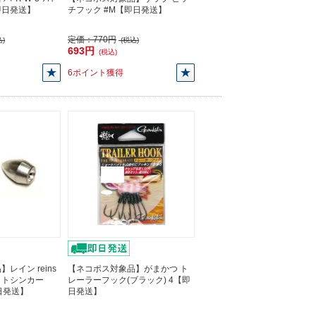
【即日発送】
チフック #M【即日発送】
定価：
770円
)
(税込)
693円
(税込)
6ポイント獲得
レイン reins
【ネコポス対象品】がまかつ ト
ットシンカー
レーラーフック(ブラック) 4【即
【即日発送】
日発送】