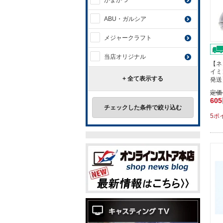
がまかつ
ABU・ガルシア
メジャークラフト
当店オリジナル
【ネ
イミ
+ 全て表示する
発送
定価
60
チェックした条件で絞り込む
5ポ