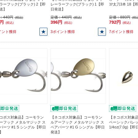
ラーフック(ブラック) 2【即
レーラーフック(ブラック) 1【即
ｺｱ太刀3本 18
送】
日発送】
：
440円
定価：
440円
定価：
880円
(税込)
(税込)
(税込
6円
396円
792円
(税込)
(税込)
(税込)
イント獲得
3ポイント獲得
7ポイント獲得
コポス対象品】コーモラン
【ネコポス対象品】コーモラン
【ネコポス対象品】
ーフック メタルマジック ス
ルアーフック メタルマジック ス
ベーシックバレ
パーツ #1 S シングル【即日
ペアパーツ #1 G シングル【即日
1/4oz(7.0g)
】
発送】