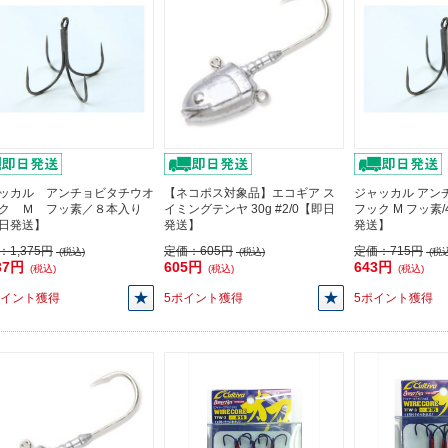
ッカル アンチョビタチウオ
【ネコポス対象品】エコギア ス
ジャッカル アン
ク Ｍ フッ素／８本入り
イミングテンヤ 30g #2/0【即日
フック M フッ素
日発送】
発送】
発送】
：
1,375円
定価：
605円
定価：
715円
(税込)
(税込)
(税込
37円
605円
643円
(税込)
(税込)
(税込)
ポイント獲得
5ポイント獲得
5ポイント獲得