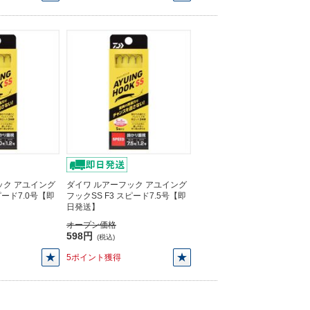
ック アユイング
ダイワ ルアーフック アユイング
ピード7.0号【即
フックSS F3 スピード7.5号【即
日発送】
オープン価格
598円
(税込)
5ポイント獲得