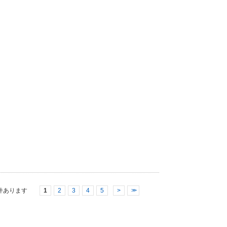
件あります
1
2
3
4
5
>
>>