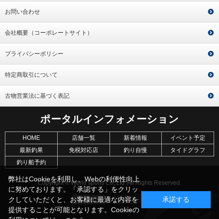
お問い合わせ
会社概要（コーポレートサイト）
プライバシーポリシー
特定商取引について
古物営業法に基づく表記
ポータルインフォメーション
HOME
店舗一覧
新着情報
イベント予定
最新釣果
免税対応店
釣り自慢
タイドグラフ
釣り船予約
弊社はCookieを利用し、Webの利便性向上
Copyright © World sports Co.,Ltd. All Rights Reserved.
に努めております。「承認する」をクリッ
クしていただくと、お客様に最適な内容を
承諾する
提供することが可能となります。Cookieの