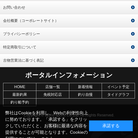
お問い合わせ
会社概要（コーポレートサイト）
プライバシーポリシー
特定商取引について
古物営業法に基づく表記
ポータルインフォメーション
HOME
店舗一覧
新着情報
イベント予定
最新釣果
免税対応店
釣り自慢
タイドグラフ
釣り船予約
弊社はCookieを利用し、Webの利便性向上
Copyright © World sports Co.,Ltd. All Rights Reserved.
に努めております。「承認する」をクリッ
クしていただくと、お客様に最適な内容を
承諾する
提供することが可能となります。Cookieの