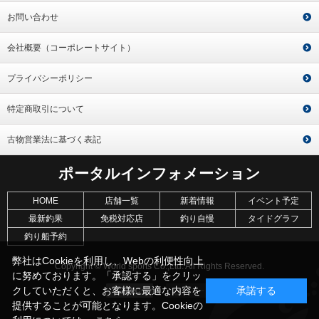
お問い合わせ
会社概要（コーポレートサイト）
プライバシーポリシー
特定商取引について
古物営業法に基づく表記
ポータルインフォメーション
HOME
店舗一覧
新着情報
イベント予定
最新釣果
免税対応店
釣り自慢
タイドグラフ
釣り船予約
弊社はCookieを利用し、Webの利便性向上
Copyright © World sports Co.,Ltd. All Rights Reserved.
に努めております。「承認する」をクリッ
クしていただくと、お客様に最適な内容を
承諾する
提供することが可能となります。Cookieの