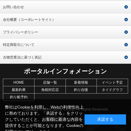
お問い合わせ
会社概要（コーポレートサイト）
プライバシーポリシー
特定商取引について
古物営業法に基づく表記
ポータルインフォメーション
HOME
店舗一覧
新着情報
イベント予定
最新釣果
免税対応店
釣り自慢
タイドグラフ
釣り船予約
弊社はCookieを利用し、Webの利便性向上
Copyright © World sports Co.,Ltd. All Rights Reserved.
に努めております。「承認する」をクリッ
クしていただくと、お客様に最適な内容を
承諾する
提供することが可能となります。Cookieの