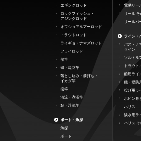
エギングロッド
電動リー
ロックフィッシュ・
リール そ
アジングロッド
リールパ
オフショアルアーロッド
トラウトロッド
ライン・
ライギョ・ナマズロッド
バス・ナ
ライン
フライロッド
ソルトル
船竿
トラウト
磯・堤防竿
船用ライ
落とし込み・前打ち・
イカダ竿
磯・堤防
投竿
投げ用ラ
清流・湖沼竿
ボビン巻
鮎・渓流竿
ハリス
淡水用ラ
ボート・魚探
ハリス そ
魚探
ボート