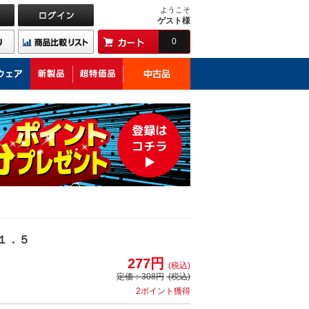
ようこそ
ゲスト様
0
１．５
277円
(税込)
定価：
308円
(税込)
2ポイント獲得