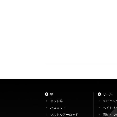
竿
リール
セット竿
スピニン
バスロッド
ベイトリ
ソルトルアーロッド
両軸・片