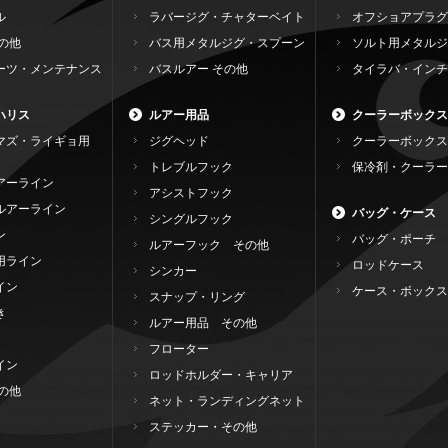
ル
ラバージグ・チャターベイト
オフショアプラグ
の他
バス用メタルジグ・スプーン
ソルト用メタルジ
ーツ・メンテナンス
バスルアー その他
タイラバ・インチ
ハリス
ルアー用品
クーラーボックス
マズ・ライギョ用
ジグヘッド
クーラーボックス
トレブルフック
保冷剤・クーラー
アーライン
アシストフック
ルアーライン
バッグ・ケース
シングルフック
ン
バッグ・ポーチ
ルアーフック その他
用ライン
ロッドケース
シンカー
イン
ケース・ボックス
スナップ・リング
き
ルアー用品 その他
フローター
イン
ロッドホルダー・キャリア
の他
ネット・ランディングネット
ステッカー・その他