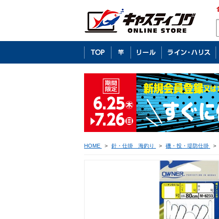
HOME
>
針・仕掛 海釣り
>
磯・投・堤防仕掛
>