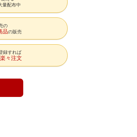
大量配布中
売の
商品
の販売
登録すれば
降楽々注文