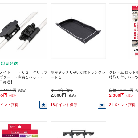
メイト ＩＦ６２ グリップ
槌屋ヤック U-A8 立体トランクシ
クレトム ロッドホ
プター （左右１セット）
ート S
後取リ付ケパー
日発送】
：
4,950円
オープン価格
定価：
2,380円
(税込)
(
55円
2,068円
2,380円
(税込)
(税込)
(税込)
ポイント獲得
18ポイント獲得
21ポイント獲得