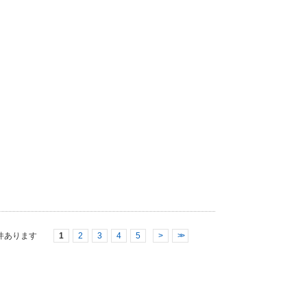
件あります
1
2
3
4
5
>
>>