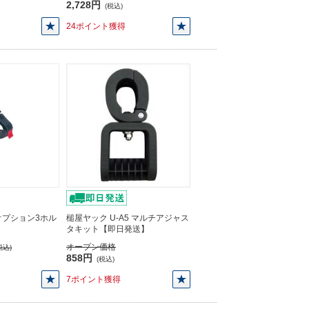
2,728円
(税込)
24ポイント獲得
4 オプション3ホル
槌屋ヤック U-A5 マルチアジャス
】
タキット【即日発送】
オープン価格
税込)
858円
(税込)
7ポイント獲得