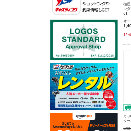
槌屋
ンダ
61
オー
1,4
12
カ-
ター
定価