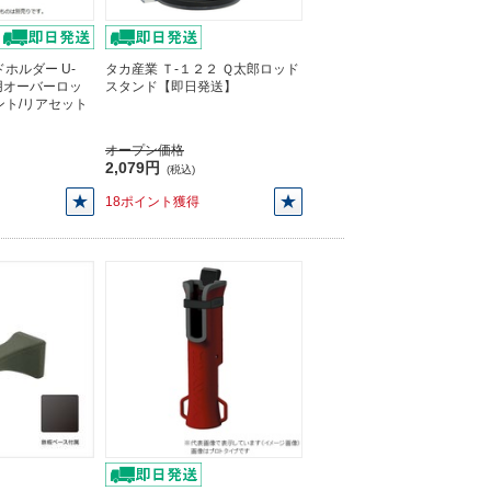
ホルダー U-
タカ産業 Ｔ-１２２ Ｑ太郎ロッド
ー用オーバーロッ
スタンド【即日発送】
ント/リアセット
オープン価格
2,079円
(税込)
18ポイント獲得