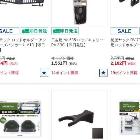
ラック ロッドホルダー アン
日吉屋 No.635 ロッドキャリー
槌屋ヤック RV-
ーズハンガー U-A18【即日
PV-3RC【即日発送】
用ロッドホルダ
】
68円
オープン価格
2,728円
(税込)
(税込)
54円
1,551円
2,182円
(税込)
(税込)
(税込)
ポイント獲得
14ポイント獲得
19ポイント獲得