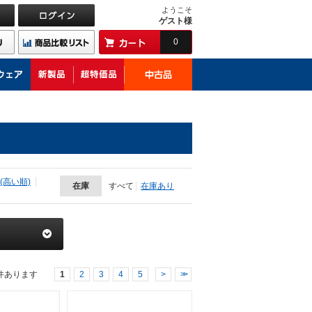
ようこそ
ゲスト様
0
(高い順)
在庫
すべて
在庫あり
件あります
1
2
3
4
5
>
>>