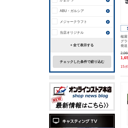
がまかつ
ABU・ガルシア
メジャークラフト
当店オリジナル
槌屋
グラ
+ 全て表示する
発送
2,0
1,6
チェックした条件で絞り込む
15