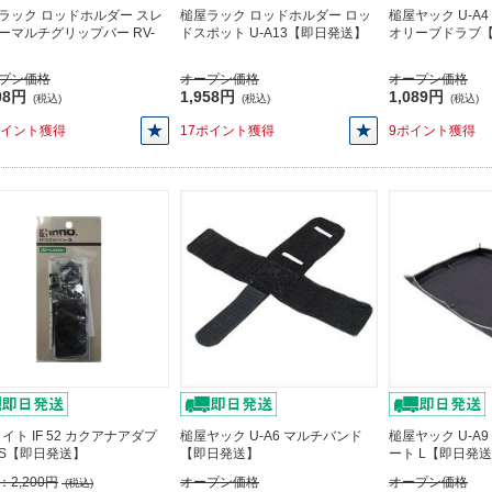
ラック ロッドホルダー スレ
槌屋ラック ロッドホルダー ロッ
槌屋ヤック U-A
ーマルチグリップバー RV-
ドスポット U-A13【即日発送】
オリーブドラブ
プン価格
オープン価格
オープン価格
08円
1,958円
1,089円
(税込)
(税込)
(税込)
ポイント獲得
17ポイント獲得
9ポイント獲得
メイト IF 52 カクアナアダプ
槌屋ヤック U-A6 マルチバンド
槌屋ヤック U-A
S【即日発送】
【即日発送】
ート L【即日発
：
2,200円
オープン価格
オープン価格
(税込)