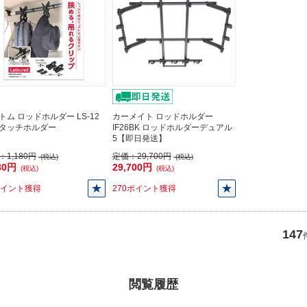
トム ロッドホルダー LS-12
カーメイト ロッドホルダー
タッチホルダー
IF26BK ロッドホルダーデュアル
5【即日発送】
：
1,180円
定価：
29,700円
(税込)
(税込)
80円
29,700円
(税込)
(税込)
ポイント獲得
270ポイント獲得
147
閲覧履歴