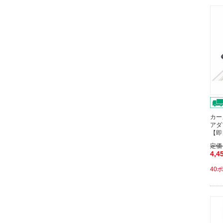
カー
アダ
【即
定価
4,4
40