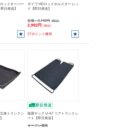
4 ロッドキーパー
ダイワ HDロッドホルスター レッ
【即日発送】
ド【即日発送】
定価：
3,740円
(税込)
2,992円
(税込)
27ポイント獲得
9 立体トランクシ
槌屋ヤック U-A7 リアトランクシ
送】
ート【即日発送】
オープン価格