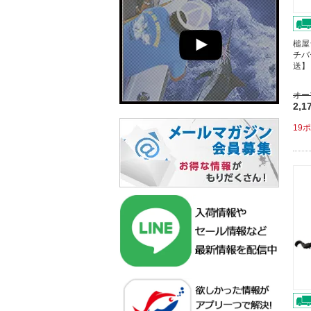
槌屋
チバ
送】
オー
2,1
19