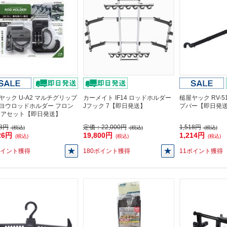
ヤック U-A2 マルチグリップ
カーメイト IF14 ロッドホルダー
槌屋ヤック RV-
ヨウロッドホルダー フロン
Jフック 7【即日発送】
プバー【即日発
リアセット【即日発送】
08円
定価：
22,000円
1,518円
(税込)
(税込)
(税込)
26円
19,800円
1,214円
(税込)
(税込)
(税込)
ポイント獲得
180ポイント獲得
11ポイント獲得