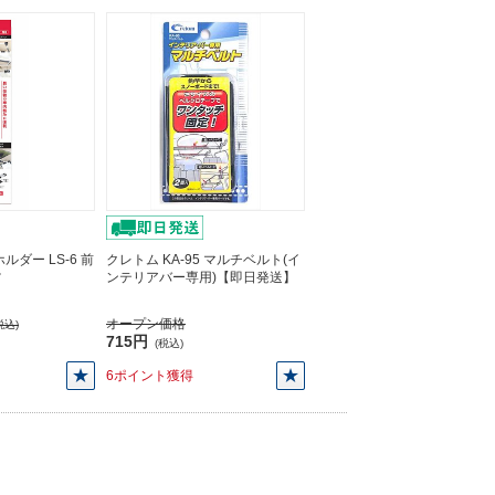
ルダー LS-6 前
クレトム KA-95 マルチベルト(イ
ツ
ンテリアバー専用)【即日発送】
オープン価格
税込)
715円
(税込)
6ポイント獲得