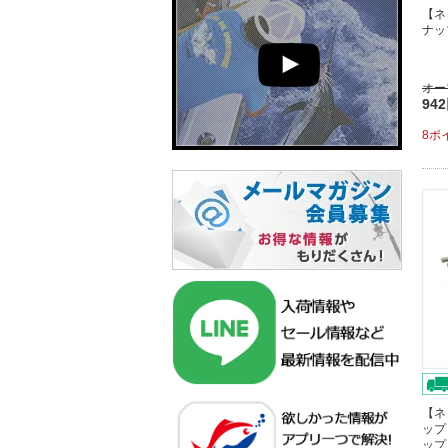
【ネ
ナッ
オー
94
8ポ
【ネ
ップ
ップ