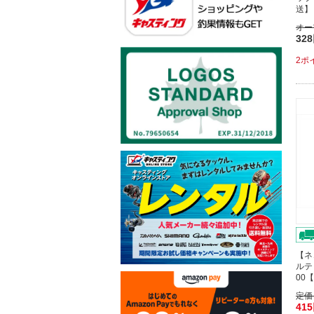
送】
オー
32
2ポ
【ネ
ルテ
00
定価
41