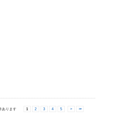
件あります
1
2
3
4
5
>
>>