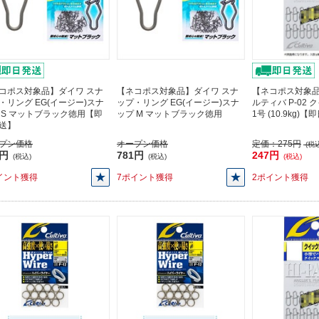
コポス対象品】ダイワ スナ
【ネコポス対象品】ダイワ スナ
【ネコポス対象品
・リング EG(イージー)スナ
ップ・リング EG(イージー)スナ
ルティバ P-02
 S マットブラック徳用【即
ップ M マットブラック徳用
1号 (10.9kg)
送】
プン価格
オープン価格
定価：
275円
(税込
1円
781円
247円
(税込)
(税込)
(税込)
イント獲得
7ポイント獲得
2ポイント獲得