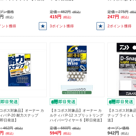
プン価格
定価：
462円
定価：
275円
(税込)
(税込
8円
415円
247円
(税込)
(税込)
(税込)
イント獲得
3ポイント獲得
2ポイント獲得
コポス対象品】オーナー カ
【ネコポス対象品】オーナー カ
【ネコポス対象品
ィバ P-20 耐力スナップ
ルティバ P-12 スプリットリング
ナップ ライト Ｌ
【即日発送】
ハイパーワイヤー 6【即日発送】
送】
：
462円
定価：
660円
オープン価格
(税込)
(税込)
5円
594円
942円
(税込)
(税込)
(税込)