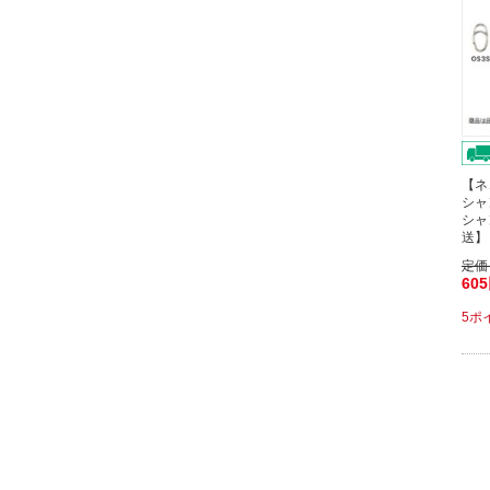
【ネ
シャ
シャ
送】
定価
60
5ポ