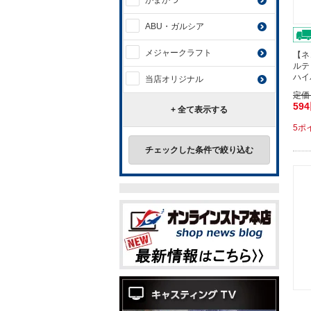
がまかつ
ABU・ガルシア
メジャークラフト
【ネ
ルテ
ハイ
当店オリジナル
定価
59
+ 全て表示する
5ポ
チェックした条件で絞り込む