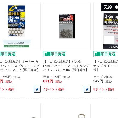
コポス対象品】オーナー カ
【ネコポス対象品】ゼスタ
【ネコポス対象品
ィバ P-12 スプリットリング
(Xesta) ハードスプリットリング
ナップ ライト Ｓ
パーワイヤー 7【即日発送】
バリューパック #4【即日発送】
送】
：
660円
定価：
968円
オープン価格
(税込)
(税込)
4円
871円
942円
(税込)
(税込)
(税込)
イント獲得
7ポイント獲得
8ポイント獲得