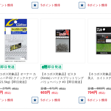
イント獲得
5ポイント獲得
8ポイント獲得
コポス対象品】オーナー カ
【ネコポス対象品】ゼスタ
【ネコポス対象
ィバ P-02 クイックスナップ
(Xesta) ハードスプリットリング
美人 エイトス
(21.5kg)【即日発送】
バリューパック #3【即日発送】
：
275円
定価：
671円
定価：
880円
(税込)
(税込)
(税込
7円
603円
704円
(税込)
(税込)
(税込)
イント獲得
5ポイント獲得
6ポイント獲得