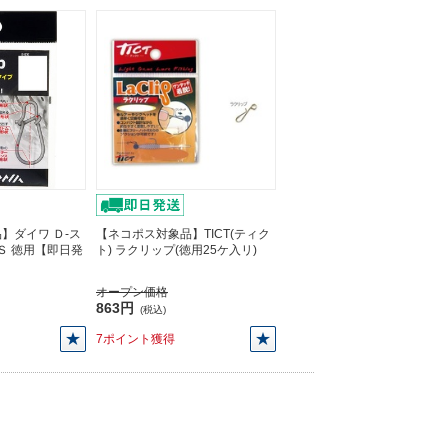
】ダイワ Ｄ-ス
【ネコポス対象品】TICT(ティク
Ｓ 徳用【即日発
ト) ラクリップ(徳用25ケ入リ)
オープン価格
863円
(税込)
7ポイント獲得