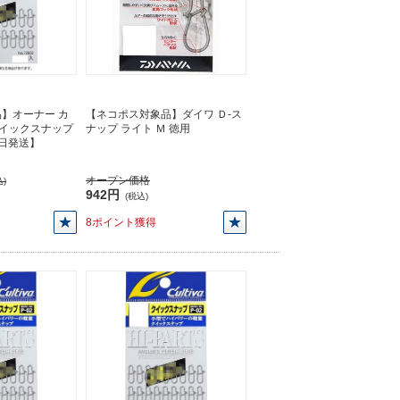
】オーナー カ
【ネコポス対象品】ダイワ Ｄ-ス
 クイックスナップ
ナップ ライト Ｍ 徳用
【即日発送】
オープン価格
)
942円
(税込)
8ポイント獲得