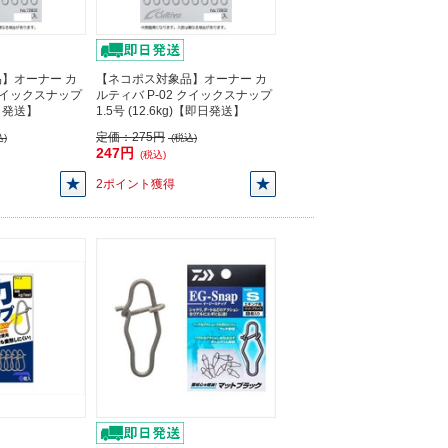
】オーナー カ
【ネコポス対象品】オーナー カ
 クイックスナップ
ルティバ P-02 クイックスナップ
即日発送】
1.5号 (12.6kg)【即日発送】
定価：
275円
)
(税込)
247円
(税込)
2ポイント獲得