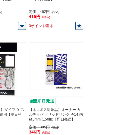
定価：
462円
)
(税込)
415円
(税込)
3ポイント獲得
】ダイワ Ｄ-ス
【ネコポス対象品】オーナー カ
 徳用【即日発
ルティバ ソリッドリング P-14 内
径5mm (150lb)【即日発送】
定価：
385円
(税込)
346円
(税込)