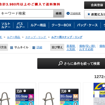
詳細検索
E
>
ルアー用品
>
スナップ・リング
>
ルアー用スナップ・リング
新着順
価格(安い順)
価格
示方法
サムネイル
詳細
並び替え
人気順
おすすめ順
さらに条件を絞って検索
1272