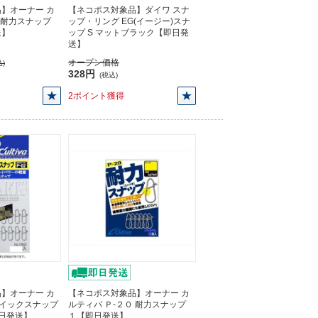
】オーナー カ
【ネコポス対象品】ダイワ スナ
 耐力スナップ
ップ・リング EG(イージー)スナ
送】
ップ S マットブラック【即日発
送】
オープン価格
)
328円
(税込)
2ポイント獲得
】オーナー カ
【ネコポス対象品】オーナー カ
 クイックスナップ
ルティバ Ｐ-２０ 耐力スナップ
【即日発送】
１【即日発送】