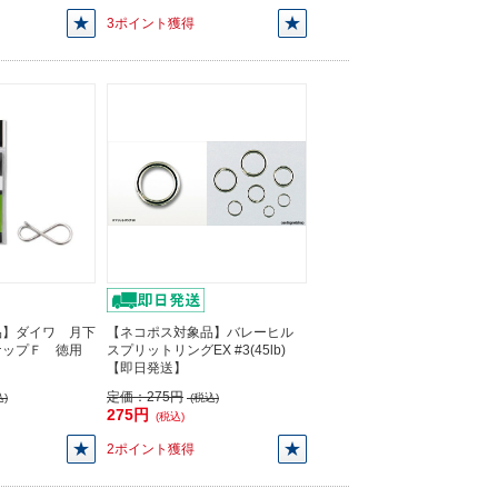
3ポイント獲得
品】ダイワ 月下
【ネコポス対象品】バレーヒル
ナップＦ 徳用
スプリットリングEX #3(45lb)
【即日発送】
定価：
275円
)
(税込)
275円
(税込)
2ポイント獲得