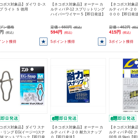
コポス対象品】ダイワ Ｄ-ス
【ネコポス対象品】オーナー カ
【ネコポス対象品
プ ライト Ｓ 徳用
ルティバ P-12 スプリットリング
ルティバ Ｐ-２０
ハイパーワイヤー 5【即日発送】
０００【即日発
プン価格
定価：
660円
定価：
462円
(税込)
(税込
2円
594円
415円
(税込)
(税込)
(税込)
イント獲得
5ポイント獲得
3ポイント獲得
コポス対象品】ダイワ スナ
【ネコポス対象品】オーナー カ
【ネコポス対象品
・リング EG(イージー)スナ
ルティバ Ｐ-２０ 耐力スナップ
ルティバ P-02
 M マットブラック【即日発
０【即日発送】
00号 (8.9kg)