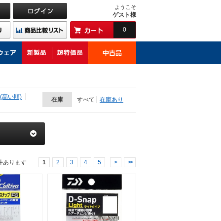
ようこそ
ゲスト様
0
(高い順)
在庫
すべて
在庫あり
件あります
1
2
3
4
5
>
>>