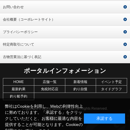
お問い合わせ
会社概要（コーポレートサイト）
プライバシーポリシー
特定商取引について
古物営業法に基づく表記
ポータルインフォメーション
HOME
店舗一覧
新着情報
イベント予定
最新釣果
免税対応店
釣り自慢
タイドグラフ
釣り船予約
弊社はCookieを利用し、Webの利便性向上
Copyright © World sports Co.,Ltd. All Rights Reserved.
に努めております。「承認する」をクリッ
クしていただくと、お客様に最適な内容を
承諾する
提供することが可能となります。Cookieの