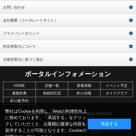
お問い合わせ
会社概要（コーポレートサイト）
プライバシーポリシー
特定商取引について
古物営業法に基づく表記
ポータルインフォメーション
HOME
店舗一覧
新着情報
イベント予定
最新釣果
免税対応店
釣り自慢
タイドグラフ
釣り船予約
弊社はCookieを利用し、Webの利便性向上
Copyright © World sports Co.,Ltd. All Rights Reserved.
に努めております。「承認する」をクリッ
クしていただくと、お客様に最適な内容を
承諾する
提供することが可能となります。Cookieの