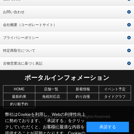
お問い合わせ
会社概要（コーポレートサイト）
プライバシーポリシー
特定商取引について
古物営業法に基づく表記
ポータルインフォメーション
HOME
店舗一覧
新着情報
イベント予定
最新釣果
免税対応店
釣り自慢
タイドグラフ
釣り船予約
弊社はCookieを利用し、Webの利便性向上
Copyright © World sports Co.,Ltd. All Rights Reserved.
に努めております。「承認する」をクリッ
クしていただくと、お客様に最適な内容を
承諾する
提供することが可能となります。Cookieの