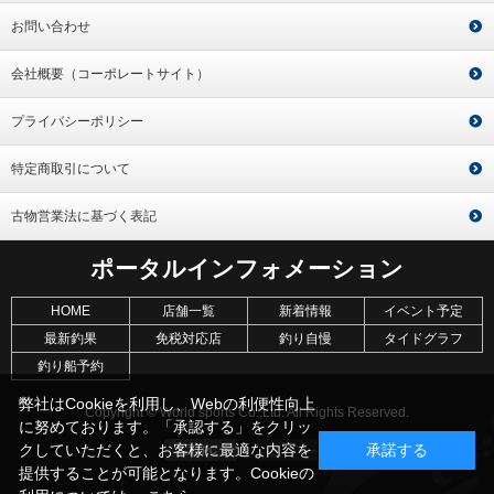
お問い合わせ
会社概要（コーポレートサイト）
プライバシーポリシー
特定商取引について
古物営業法に基づく表記
ポータルインフォメーション
HOME
店舗一覧
新着情報
イベント予定
最新釣果
免税対応店
釣り自慢
タイドグラフ
釣り船予約
弊社はCookieを利用し、Webの利便性向上
Copyright © World sports Co.,Ltd. All Rights Reserved.
に努めております。「承認する」をクリッ
クしていただくと、お客様に最適な内容を
承諾する
提供することが可能となります。Cookieの