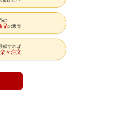
売の
商品
の販売
登録すれば
降楽々注文