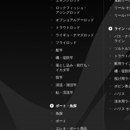
エギングロッド
電動リー
ロックフィッシュ・
リール そ
アジングロッド
リールパ
オフショアルアーロッド
トラウトロッド
ライン・
ライギョ・ナマズロッド
バス・ナ
ライン
フライロッド
ソルトル
船竿
トラウト
磯・堤防竿
船用ライ
落とし込み・前打ち・
イカダ竿
磯・堤防
投竿
投げ用ラ
清流・湖沼竿
ボビン巻
鮎・渓流竿
ハリス
淡水用ラ
ボート・魚探
ハリス そ
魚探
ボート
エレキ・ボート用品