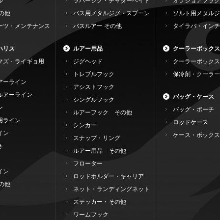
ル
ラバージグ・チャターベイト
オフショアプラグ
の他
バス用メタルジグ・スプーン
ソルト用メタルジ
ーツ・メンテナンス
バスルアー その他
タイラバ・インチ
ハリス
ルアー用品
クーラーボックス
マズ・ライギョ用
ジグヘッド
クーラーボックス
トレブルフック
保冷剤・クーラー
アーライン
アシストフック
ルアーライン
バッグ・ケース
シングルフック
ン
バッグ・ポーチ
ルアーフック その他
用ライン
ロッドケース
シンカー
イン
ケース・ボックス
スナップ・リング
き
ルアー用品 その他
フローター
イン
ロッドホルダー・キャリア
の他
ネット・ランディングネット
ステッカー・その他
ワームフック