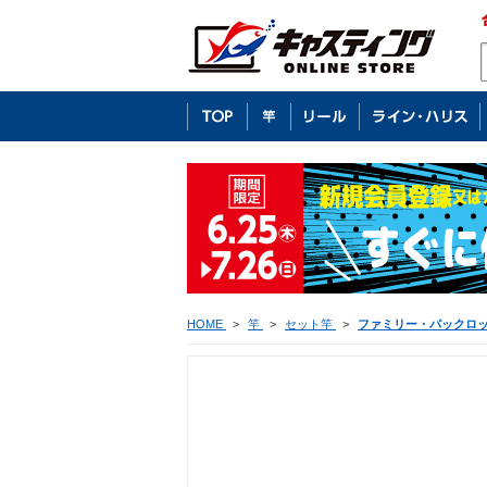
HOME
>
竿
>
セット竿
>
ファミリー・パックロ