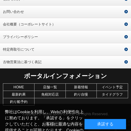
お問い合わせ
会社概要（コーポレートサイト）
プライバシーポリシー
特定商取引について
古物営業法に基づく表記
ポータルインフォメーション
HOME
店舗一覧
新着情報
イベント予定
最新釣果
免税対応店
釣り自慢
タイドグラフ
釣り船予約
弊社はCookieを利用し、Webの利便性向上
Copyright © World sports Co.,Ltd. All Rights Reserved.
に努めております。「承認する」をクリッ
クしていただくと、お客様に最適な内容を
承諾する
提供することが可能となります。Cookieの