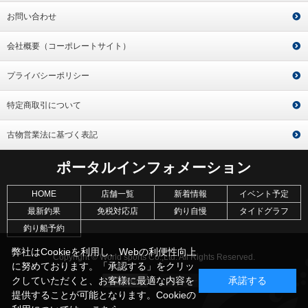
お問い合わせ
会社概要（コーポレートサイト）
プライバシーポリシー
特定商取引について
古物営業法に基づく表記
ポータルインフォメーション
HOME
店舗一覧
新着情報
イベント予定
最新釣果
免税対応店
釣り自慢
タイドグラフ
釣り船予約
弊社はCookieを利用し、Webの利便性向上
Copyright © World sports Co.,Ltd. All Rights Reserved.
に努めております。「承認する」をクリッ
クしていただくと、お客様に最適な内容を
承諾する
提供することが可能となります。Cookieの