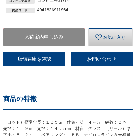
コンビニ受取り不可
コンビニ受取り:
4941826911964
商品コード:
入荷案内申し込み
お気に入り
店舗在庫を確認
お問い合わせ
商品の特徴
（ロッド）標準全長：１６５㎝ 仕舞寸法：４４㎝ 継数：５本
先径：１．９㎜ 元径：１４．５㎜ 材質：グラス （リール）ギ
ア比：５．２：１ ベアリング：１ＢＢ ナイロンライン３号相当