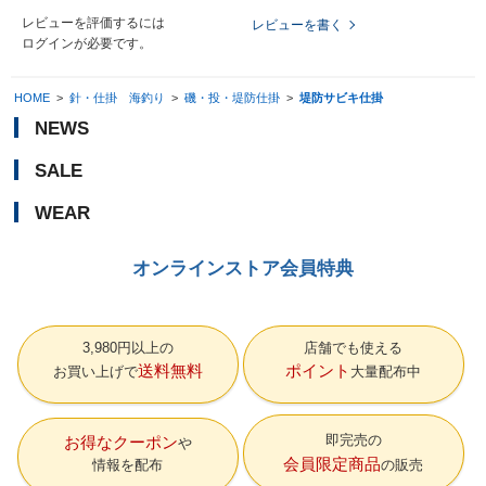
レビューを評価するには
レビューを書く
ログイン
が必要です。
HOME
>
針・仕掛 海釣り
>
磯・投・堤防仕掛
>
堤防サビキ仕掛
NEWS
SALE
WEAR
オンラインストア会員特典
3,980円以上の
店舗でも使える
送料無料
ポイント
お買い上げで
大量配布中
即完売の
お得なクーポン
会員限定商品
情報を配布
の販売