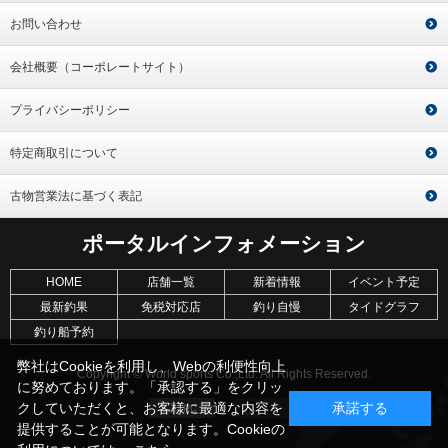
お問い合わせ
会社概要（コーポレートサイト）
プライバシーポリシー
特定商取引について
古物営業法に基づく表記
ポータルインフォメーション
HOME
店舗一覧
新着情報
イベント予定
最新釣果
免税対応店
釣り自慢
タイドグラフ
釣り船予約
弊社はCookieを利用し、Webの利便性向上
Copyright © World sports Co.,Ltd. All Rights Reserved.
に努めております。「承認する」をクリッ
クしていただくと、お客様に最適な内容を
承諾する
提供することが可能となります。Cookieの