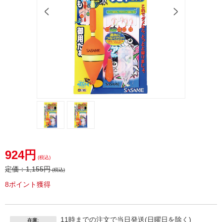
ササメ
ササメ
Ｘ－１
Ｘ－１
924円
０５ボ
０５ボ
(税込)
ウズノ
ウズノ
定価：
1,155円
(税込)
ガレ飛
ガレ飛
8ポイント獲得
ばしサ
ばしサ
ビキＬ
ビキＬ
２
２
11時までの注文で当日発送(日曜日を除く)
在庫: