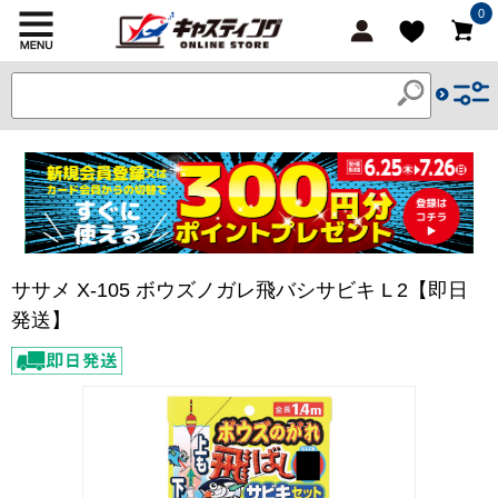
0
ササメ X-105 ボウズノガレ飛バシサビキ L 2【即日
発送】