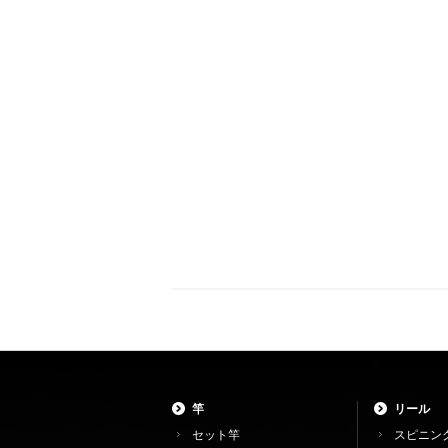
竿
リール
セット竿
スピニン