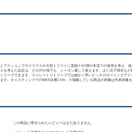
とアクションでサクラマスや大型トラウトに実績十分!湖や本流での使用を考え、
スを考えた設定は、どの川や湖でも、シーズン通して使えます。また沈下倒木など
トリーブできます。ストレートリトリーブでは細かく早いピッチのローリングアク
ます。キャスティングでのMAX泳層1.5m。※掲載している商品の画像は代表画像
この商品に寄せられたレビューはまだありません。