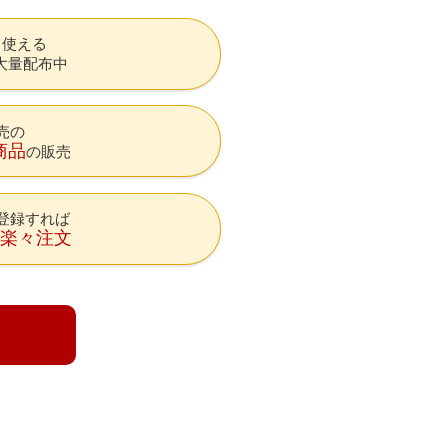
も使える
大量配布中
売の
商品
の販売
登録すれば
降楽々注文