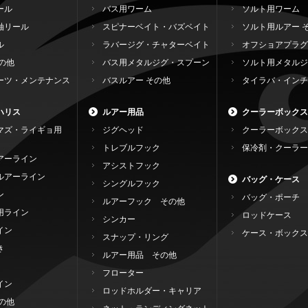
ール
バス用ワーム
ソルト用ワーム
軸リール
スピナーベイト・バズベイト
ソルト用ルアー 
ル
ラバージグ・チャターベイト
オフショアプラグ
の他
バス用メタルジグ・スプーン
ソルト用メタルジ
ーツ・メンテナンス
バスルアー その他
タイラバ・インチ
ハリス
ルアー用品
クーラーボックス
マズ・ライギョ用
ジグヘッド
クーラーボックス
トレブルフック
保冷剤・クーラー
アーライン
アシストフック
ルアーライン
バッグ・ケース
シングルフック
ン
バッグ・ポーチ
ルアーフック その他
用ライン
ロッドケース
シンカー
イン
ケース・ボックス
スナップ・リング
き
ルアー用品 その他
フローター
イン
ロッドホルダー・キャリア
の他