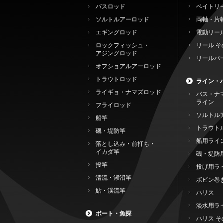
バスロッド
ベイトリ
ソルトルアーロッド
両軸・片
エギングロッド
電動リー
ロックフィッシュ・
リール そ
アジングロッド
リールパ
オフショアルアーロッド
トラウトロッド
ライン・
ライギョ・ナマズロッド
バス・ナ
ライン
フライロッド
ソルトル
船竿
トラウト
磯・堤防竿
船用ライ
落とし込み・前打ち・
イカダ竿
磯・堤防
投竿
投げ用ラ
清流・湖沼竿
ボビン巻
鮎・渓流竿
ハリス
淡水用ラ
ボート・魚探
ハリス そ