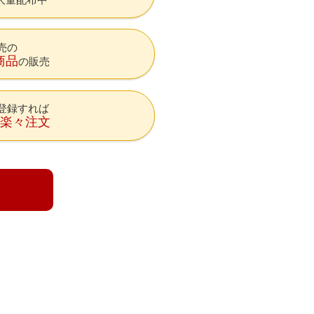
売の
商品
の販売
登録すれば
降楽々注文