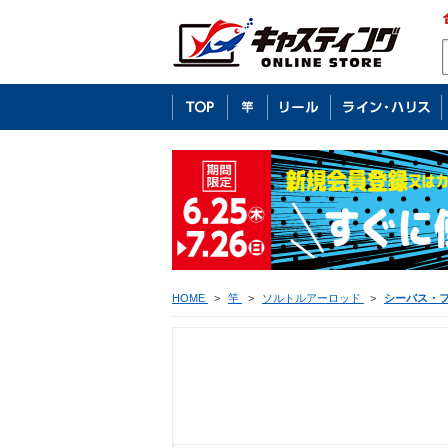
HOME
>
竿
>
ソルトルアーロッド
>
シーバス・