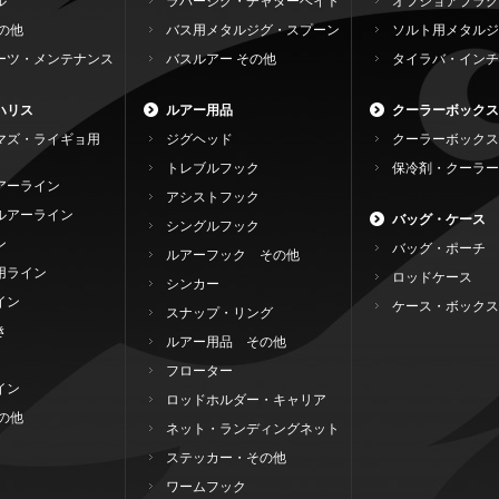
ル
ラバージグ・チャターベイト
オフショアプラグ
の他
バス用メタルジグ・スプーン
ソルト用メタルジ
ーツ・メンテナンス
バスルアー その他
タイラバ・インチ
ハリス
ルアー用品
クーラーボックス
マズ・ライギョ用
ジグヘッド
クーラーボックス
トレブルフック
保冷剤・クーラー
アーライン
アシストフック
ルアーライン
バッグ・ケース
シングルフック
ン
バッグ・ポーチ
ルアーフック その他
用ライン
ロッドケース
シンカー
イン
ケース・ボックス
スナップ・リング
き
ルアー用品 その他
フローター
イン
ロッドホルダー・キャリア
の他
ネット・ランディングネット
ステッカー・その他
ワームフック