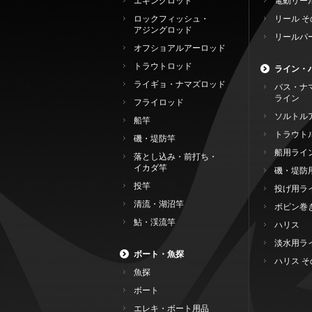
エギングロッド
電動リー
ロックフィッシュ・
リール そ
アジングロッド
リールパ
オフショアルアーロッド
トラウトロッド
ライン・
ライギョ・ナマズロッド
バス・ナ
ライン
フライロッド
ソルトル
船竿
トラウト
磯・堤防竿
船用ライ
落とし込み・前打ち・
イカダ竿
磯・堤防
投竿
投げ用ラ
清流・湖沼竿
ボビン巻
鮎・渓流竿
ハリス
淡水用ラ
ボート・魚探
ハリス そ
魚探
ボート
エレキ・ボート用品