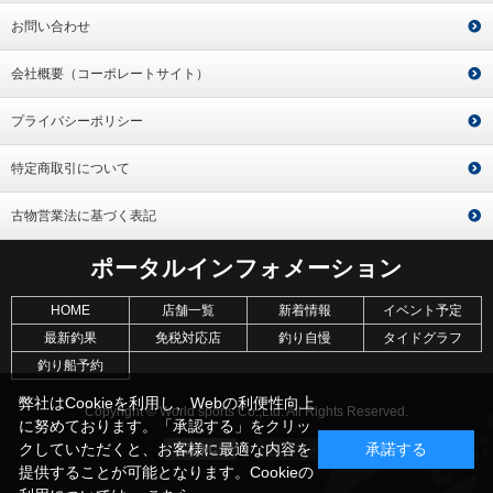
お問い合わせ
会社概要（コーポレートサイト）
プライバシーポリシー
特定商取引について
古物営業法に基づく表記
ポータルインフォメーション
HOME
店舗一覧
新着情報
イベント予定
最新釣果
免税対応店
釣り自慢
タイドグラフ
釣り船予約
弊社はCookieを利用し、Webの利便性向上
Copyright © World sports Co.,Ltd. All Rights Reserved.
に努めております。「承認する」をクリッ
クしていただくと、お客様に最適な内容を
承諾する
提供することが可能となります。Cookieの