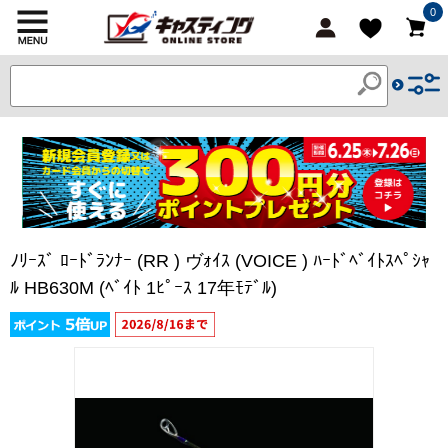
0
ﾉﾘｰｽﾞ ﾛｰﾄﾞﾗﾝﾅｰ (RR ) ヴｫｲｽ (VOICE ) ﾊｰﾄﾞﾍﾞｲﾄｽﾍﾟｼｬ
ﾙ HB630M (ﾍﾞｲﾄ 1ﾋﾟｰｽ 17年ﾓﾃﾞﾙ)