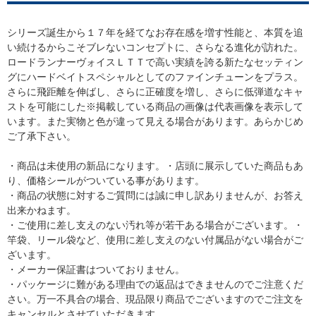
シリーズ誕生から１７年を経てなお存在感を増す性能と、本質を追
い続けるからこそブレないコンセプトに、さらなる進化が訪れた。
ロードランナーヴォイスＬＴＴで高い実績を誇る新たなセッティン
グにハードベイトスペシャルとしてのファインチューンをプラス。
さらに飛距離を伸ばし、さらに正確度を増し、さらに低弾道なキャ
ストを可能にした※掲載している商品の画像は代表画像を表示して
います。また実物と色が違って見える場合があります。あらかじめ
ご了承下さい。
・商品は未使用の新品になります。・店頭に展示していた商品もあ
り、価格シールがついている事があります。
・商品の状態に対するご質問には誠に申し訳ありませんが、お答え
出来かねます。
・ご使用に差し支えのない汚れ等が若干ある場合がございます。・
竿袋、リール袋など、使用に差し支えのない付属品がない場合がご
ざいます。
・メーカー保証書はついておりません。
・パッケージに難がある理由での返品はできませんのでご注意くだ
さい。万一不具合の場合、現品限り商品でございますのでご注文を
キャンセルとさせていただきます。