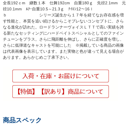
全長192ｃm 継数１本 仕舞192cm 自重180ｇ 先径2.1mm 元
径10.1mm ﾙｱｰ自重10.5～21.3ｇ ﾅｲﾛﾝ12～16ｌ
ｂ シリーズ誕生から１７年を経てなお存在感を増
す性能と、本質を追い続けるからこそブレないコンセプトに、さら
なる進化が訪れた。ロードランナーヴォイスＬＴＴで高い実績を誇
る新たなセッティングにハードベイトスペシャルとしてのファイン
チューンをプラス。さらに飛距離を伸ばし、さらに正確度を増し、
さらに低弾道なキャストを可能にした ※掲載している商品の画像
は代表画像を表示しています。また実物と色が違って見える場合が
あります。あらかじめご了承下さい。
商品スペック