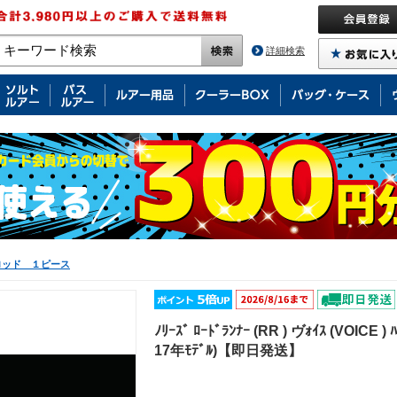
詳細検索
ロッド １ピース
ﾉﾘｰｽﾞ ﾛｰﾄﾞﾗﾝﾅｰ (RR ) ヴｫｲｽ (VOICE ) 
17年ﾓﾃﾞﾙ)【即日発送】