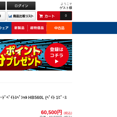
ようこそ
ゲスト様
0
ﾊｰﾄﾞﾍﾞｲﾄｽﾍﾟｼｬﾙ HB560L (ﾍﾞｲﾄ 1ﾋﾟｰｽ
60,500円
(税込)