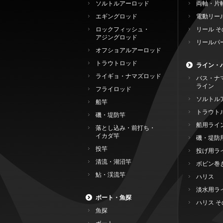
ソルトルアーロッド
両軸・片
エギングロッド
電動リー
ロックフィッシュ・
リール そ
アジングロッド
リールパ
オフショアルアーロッド
トラウトロッド
ライン・
ライギョ・ナマズロッド
バス・ナ
ライン
フライロッド
ソルトル
船竿
トラウト
磯・堤防竿
船用ライ
落とし込み・前打ち・
イカダ竿
磯・堤防
投竿
投げ用ラ
清流・湖沼竿
ボビン巻
鮎・渓流竿
ハリス
淡水用ラ
ボート・魚探
ハリス そ
魚探