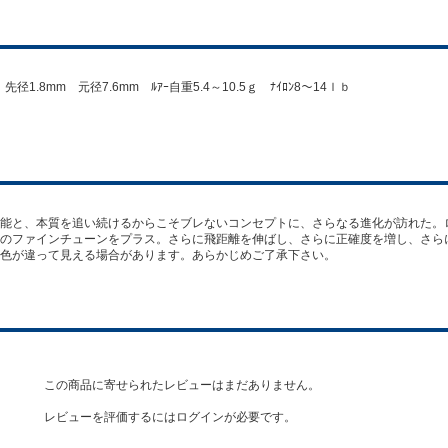
1.8mm 元径7.6mm ﾙｱｰ自重5.4～10.5ｇ ﾅｲﾛﾝ8～14ｌｂ
能と、本質を追い続けるからこそブレないコンセプトに、さらなる進化が訪れた。
のファインチューンをプラス。さらに飛距離を伸ばし、さらに正確度を増し、さら
色が違って見える場合があります。あらかじめご了承下さい。
この商品に寄せられたレビューはまだありません。
レビューを評価するには
ログイン
が必要です。