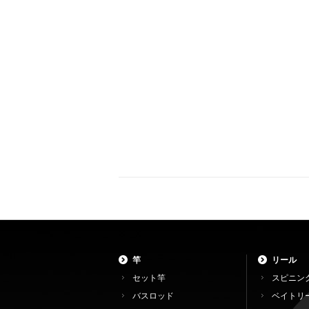
竿
リール
セット竿
スピニン
バスロッド
ベイトリ