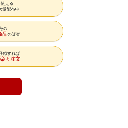
も使える
大量配布中
売の
商品
の販売
登録すれば
降楽々注文