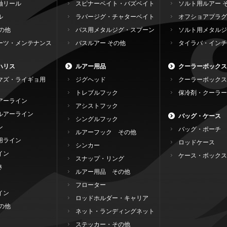
軸リール
スピナーベイト・バズベイト
ソルト用ルアー 
ル
ラバージグ・チャターベイト
オフショアプラグ
の他
バス用メタルジグ・スプーン
ソルト用メタルジ
ーツ・メンテナンス
バスルアー その他
タイラバ・インチ
ハリス
ルアー用品
クーラーボックス
マズ・ライギョ用
ジグヘッド
クーラーボックス
トレブルフック
保冷剤・クーラー
アーライン
アシストフック
ルアーライン
バッグ・ケース
シングルフック
ン
バッグ・ポーチ
ルアーフック その他
用ライン
ロッドケース
シンカー
イン
ケース・ボックス
スナップ・リング
き
ルアー用品 その他
フローター
イン
ロッドホルダー・キャリア
の他
ネット・ランディングネット
ステッカー・その他