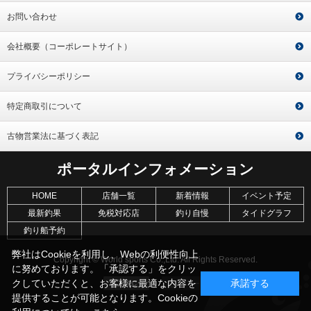
お問い合わせ
会社概要（コーポレートサイト）
プライバシーポリシー
特定商取引について
古物営業法に基づく表記
ポータルインフォメーション
HOME
店舗一覧
新着情報
イベント予定
最新釣果
免税対応店
釣り自慢
タイドグラフ
釣り船予約
弊社はCookieを利用し、Webの利便性向上
Copyright © World sports Co.,Ltd. All Rights Reserved.
に努めております。「承認する」をクリッ
クしていただくと、お客様に最適な内容を
承諾する
提供することが可能となります。Cookieの