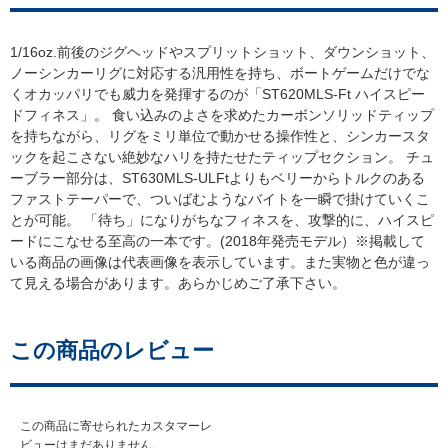
1/16oz.前後のジグヘッドやスプリットショット、ダウンショット、
ノーシンカーリグに対応する汎用性を持ち、ボートゲームだけでな
くオカッパリでも威力を発揮するのが「ST620MLS-Ft ハイスピー
ドフィネス」。 食い込みのよさを求めたカーボンソリッドティップ
を持ちながら、リグをミリ単位で動かせる操作性と、シンカースタ
ックを起こさない絶妙なハリを持たせたティップセクション。 チュ
ーブラー部分は、ST630MLS-ULFtよりもベリーからトルクのある
ファストテーパーで、ついばむようなバイトを一瞬で掛けていくこ
とが可能。 「待ち」になりがちなフィネスを、攻撃的に、ハイスピ
ードにこなせる至高の一本です。(2018年発売モデル）※掲載して
いる商品の画像は代表画像を表示しています。また実物と色が違っ
て見える場合があります。あらかじめご了承下さい。
この商品のレビュー
この商品に寄せられたカスタマーレ
ビューはまだありません。