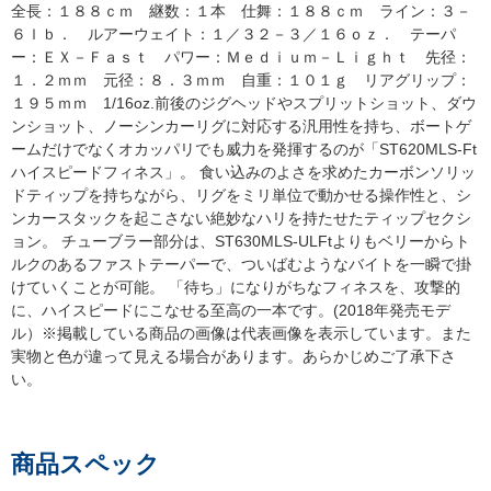
全長：１８８ｃｍ 継数：１本 仕舞：１８８ｃｍ ライン：３－
６ｌｂ． ルアーウェイト：１／３２－３／１６ｏｚ． テーパ
ー：ＥＸ－Ｆａｓｔ パワー：Ｍｅｄｉｕｍ－Ｌｉｇｈｔ 先径：
１．２ｍｍ 元径：８．３ｍｍ 自重：１０１ｇ リアグリップ：
１９５ｍｍ 1/16oz.前後のジグヘッドやスプリットショット、ダウ
ンショット、ノーシンカーリグに対応する汎用性を持ち、ボートゲ
ームだけでなくオカッパリでも威力を発揮するのが「ST620MLS-Ft
ハイスピードフィネス」。 食い込みのよさを求めたカーボンソリッ
ドティップを持ちながら、リグをミリ単位で動かせる操作性と、シ
ンカースタックを起こさない絶妙なハリを持たせたティップセクシ
ョン。 チューブラー部分は、ST630MLS-ULFtよりもベリーからト
ルクのあるファストテーパーで、ついばむようなバイトを一瞬で掛
けていくことが可能。 「待ち」になりがちなフィネスを、攻撃的
に、ハイスピードにこなせる至高の一本です。(2018年発売モデ
ル）※掲載している商品の画像は代表画像を表示しています。また
実物と色が違って見える場合があります。あらかじめご了承下さ
い。
商品スペック