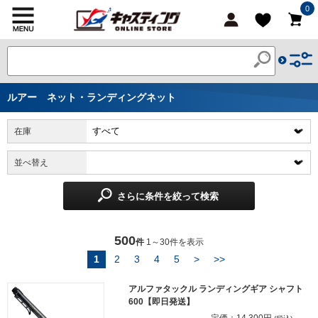
0
ルアー ネット・ランディングネット
在庫
並べ替え
さらに条件を絞って検索
500
件
1～30件を表示
1
2
3
4
5
>
>>
アルファタックル ランディングギア シャフト
600【即日発送】