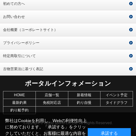
初めての方へ
お問い合わせ
会社概要（コーポレートサイト）
プライバシーポリシー
特定商取引について
古物営業法に基づく表記
ポータルインフォメーション
HOME
店舗一覧
新着情報
イベント予定
最新釣果
免税対応店
釣り自慢
タイドグラフ
釣り船予約
弊社はCookieを利用し、Webの利便性向上
Copyright © World sports Co.,Ltd. All Rights Reserved.
に努めております。「承認する」をクリッ
クしていただくと、お客様に最適な内容を
承諾する