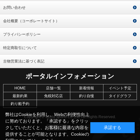
お問い合わせ
会社概要（コーポレートサイト）
プライバシーポリシー
特定商取引について
古物営業法に基づく表記
ポータルインフォメーション
HOME
店舗一覧
新着情報
イベント予定
最新釣果
免税対応店
釣り自慢
タイドグラフ
釣り船予約
弊社はCookieを利用し、Webの利便性向上
Copyright © World sports Co.,Ltd. All Rights Reserved.
に努めております。「承認する」をクリッ
クしていただくと、お客様に最適な内容を
承諾する
提供することが可能となります。Cookieの