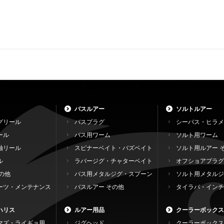
バスルアー
ソルトルアー
グリール
バスプラグ
シーバス・ヒラメ
ール
バス用ワーム
ソルト用ワーム
軸リール
スピナーベイト・バズベイト
ソルト用ルアー 
ル
ラバージグ・チャターベイト
オフショアプラグ
の他
バス用メタルジグ・スプーン
ソルト用メタルジ
ーツ・メンテナンス
バスルアー その他
タイラバ・インチ
ハリス
ルアー用品
クーラーボックス
マズ・ライギョ用
ジグヘッド
クーラーボックス