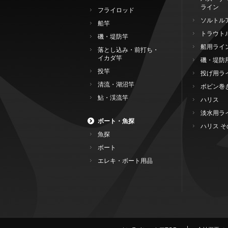
ライン
フライロッド
ソルトル
船竿
トラウト
磯・堤防竿
船用ライ
落とし込み・前打ち・
イカダ竿
磯・堤防
投竿
投げ用ラ
清流・湖沼竿
ボビン巻
鮎・渓流竿
ハリス
淡水用ラ
ボート・魚探
ハリス そ
魚探
ボート
エレキ・ボート用品