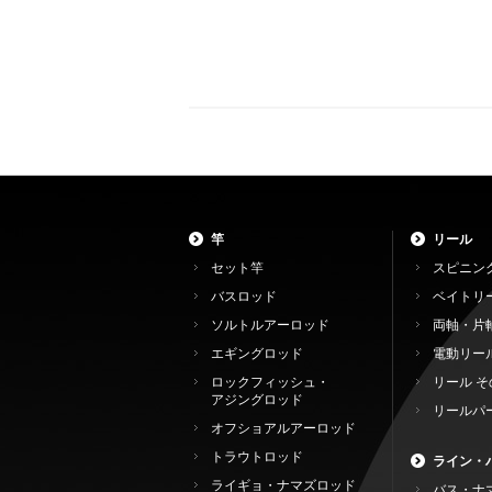
竿
リール
セット竿
スピニン
バスロッド
ベイトリ
ソルトルアーロッド
両軸・片
エギングロッド
電動リー
ロックフィッシュ・
リール そ
アジングロッド
リールパ
オフショアルアーロッド
トラウトロッド
ライン・
ライギョ・ナマズロッド
バス・ナ