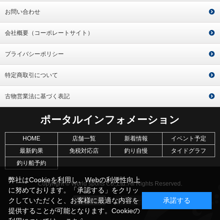
お問い合わせ
会社概要（コーポレートサイト）
プライバシーポリシー
特定商取引について
古物営業法に基づく表記
ポータルインフォメーション
HOME
店舗一覧
新着情報
イベント予定
最新釣果
免税対応店
釣り自慢
タイドグラフ
釣り船予約
弊社はCookieを利用し、Webの利便性向上
Copyright © World sports Co.,Ltd. All Rights Reserved.
に努めております。「承認する」をクリッ
クしていただくと、お客様に最適な内容を
承諾する
提供することが可能となります。Cookieの