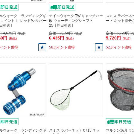
ルウォーク ランディングギ
テイルウォーク TW キャッチバー
スミス ラバーネット
ジョイント Ⅱ レッド/シルバー
改 ウェーディングシャフト
ート ネット部分
日発送】
25【即日発送】
：
4,675円
定価：
7,150円
定価：
5,720円
(税込)
(税込)
(
40円
6,435円
5,720円
(税込)
(税込)
(税込)
ポイント獲得
58ポイント獲得
52ポイント獲得
ルウォーク ランディングギ
スミス ラバーネット 0715 ネッ
マルシン漁具 ラ