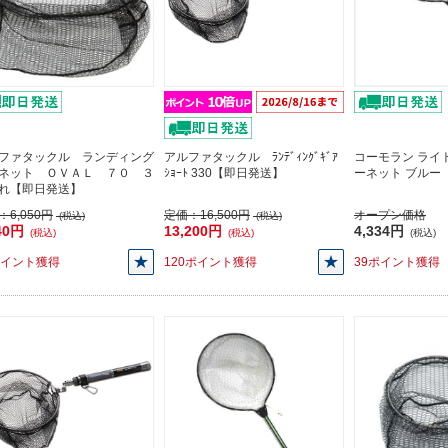
ファタックル ランディング
アルファタックル ﾗﾝﾃﾞｨﾝｸﾞｷﾞｱ
コーモラン ライ
ネット ＯＶＡＬ ７０ ３
ｼｮｰﾄ 330【即日発送】
ーネット ブルー
れ【即日発送】
：
6,050円
定価：
16,500円
オープン価格
(税込)
(税込)
40円
13,200円
4,334円
(税込)
(税込)
(税込)
ポイント獲得
120ポイント獲得
39ポイント獲得