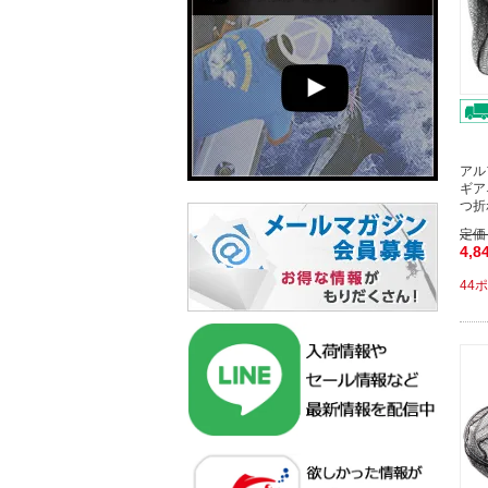
アル
ギア
つ折
定価
4,8
44