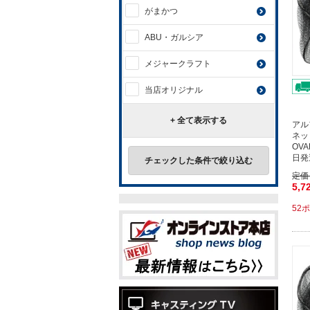
がまかつ
ABU・ガルシア
メジャークラフト
当店オリジナル
+ 全て表示する
アル
ネッ
OV
日発
チェックした条件で絞り込む
定価
5,7
52