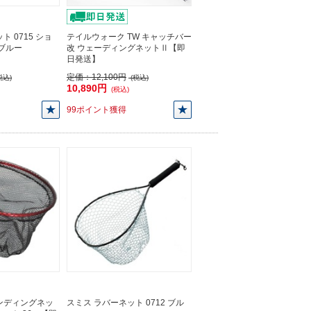
 0715 ショ
テイルウォーク TW キャッチバー
:ブルー
改 ウェーディングネットⅡ【即
日発送】
定価：
12,100円
税込)
(税込)
10,890円
(税込)
99ポイント獲得
ンディングネッ
スミス ラバーネット 0712 ブル