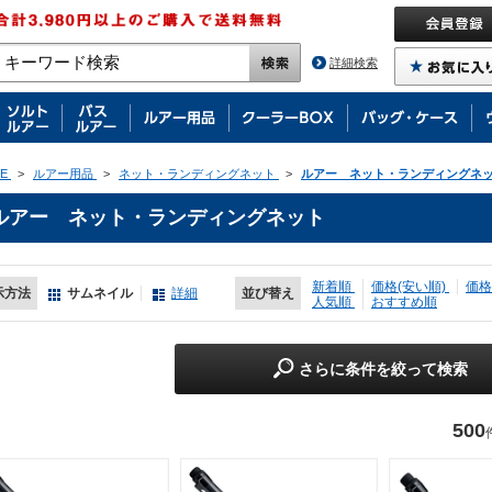
詳細検索
E
>
ルアー用品
>
ネット・ランディングネット
>
ルアー ネット・ランディングネ
ルアー ネット・ランディングネット
新着順
価格(安い順)
価格
示方法
サムネイル
詳細
並び替え
人気順
おすすめ順
さらに条件を絞って検索
500