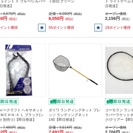
ジョイント Ⅱ ブルー/シルバー
ト部分:グリーン
ト ライトゲームネ
日発送】
日発送】
：
4,675円
定価：
6,050円
オープン価格
(税込)
(税込)
40円
6,050円
2,156円
(税込)
(税込)
(税込)
ポイント獲得
55ポイント獲得
19ポイント獲得
ャークラフト ヘキサネット
ダイワ ランディングネット プレ
コーモラン ラン
 ＭＣＨＮ-４ Ｌ ブラック(シ
ッソ ランディングネット
ラバーラケットネッ
ト別売り)【即日発送】
140【即日発送】
ク/クリアー【即
：
7,480円
定価：
9,614円
オープン価格
(税込)
(税込)
32円
7,691円
2,706円
(税込)
(税込)
(税込)