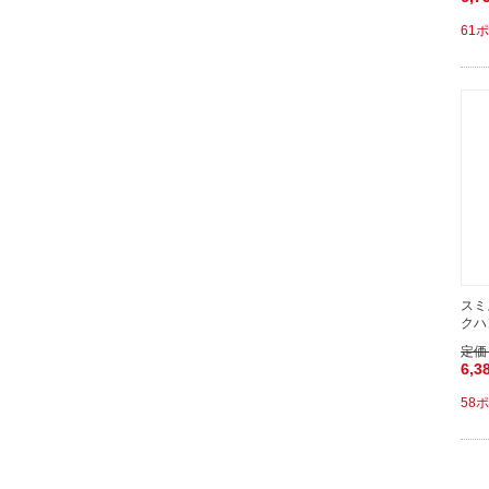
61
スミ
クハ
定価
6,3
58