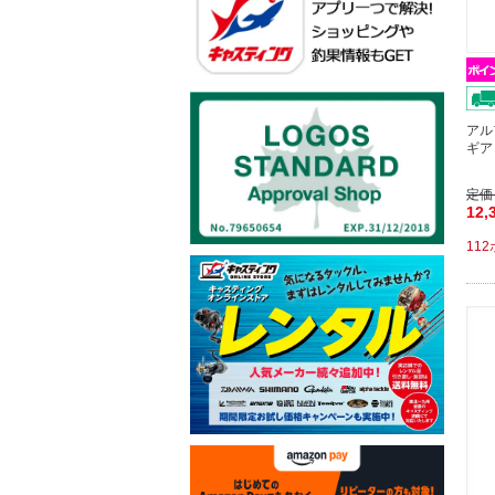
アル
ギア
定価
12,
11