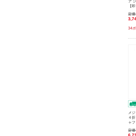
ア 
【即
定価
3,7
34
メジ
４折
ャフ
定価
6,7