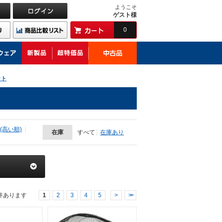
ようこそ
ゲスト様
0
ット
(高い順)
在庫
すべて
在庫あり
件あります
1
2
3
4
5
>
>>