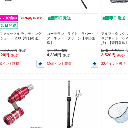
ファタックル ランディング
コーモラン ライト ラバークリ
アルファタック
 ショート 230【即日発送】
アーネット グリーン【即日発
ギアネット Ｏ
送】
折）【即日発送
：
15,400円
オープン価格
定価：
4,400円
(税込)
(
320円
4,334円
3,520円
(税込)
(税込)
(税込)
2ポイント獲得
39ポイント獲得
32ポイント獲得