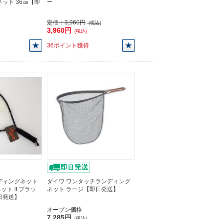
ット 36㎝【即
ー
定価：
3,960円
(税込)
3,960円
(税込)
36ポイント獲得
ディングネット
ダイワ ワンタッチランディング
ト II ブラッ
ネット ラージ【即日発送】
日発送】
オープン価格
7,285円
(税込)