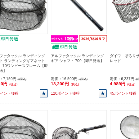
ファタックル ランディング
アルファタックル ランディング
ダイワ ぽろり
ト ランディングギアネット
ギア シャフト 700【即日発送】
レッド
AL 70ワンピースフレーム【即
送】
：
7,150円
定価：
16,500円
定価：
6,237円
(税込)
(税込)
(
20円
13,200円
4,989円
(税込)
(税込)
(税込)
ポイント獲得
120ポイント獲得
45ポイント獲得