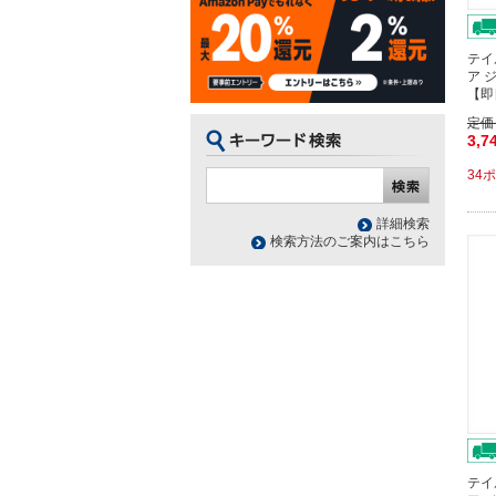
テイ
ア 
【即
定価
3,7
34
詳細検索
検索方法のご案内はこちら
テイ