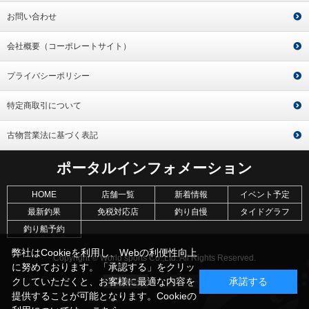
お問い合わせ
会社概要（コーポレートサイト）
プライバシーポリシー
特定商取引について
古物営業法に基づく表記
ポータルインフォメーション
HOME
店舗一覧
新着情報
イベント予定
最新釣果
免税対応店
釣り自慢
タイドグラフ
釣り船予約
弊社はCookieを利用し、Webの利便性向上
Copyright © World sports Co.,Ltd. All Rights Reserved.
に努めております。「承認する」をクリッ
クしていただくと、お客様に最適な内容を
承諾する
提供することが可能となります。Cookieの