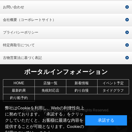
お問い合わせ
会社概要（コーポレートサイト）
プライバシーポリシー
特定商取引について
古物営業法に基づく表記
ポータルインフォメーション
HOME
店舗一覧
新着情報
イベント予定
最新釣果
免税対応店
釣り自慢
タイドグラフ
釣り船予約
弊社はCookieを利用し、Webの利便性向上
Copyright © World sports Co.,Ltd. All Rights Reserved.
に努めております。「承認する」をクリッ
クしていただくと、お客様に最適な内容を
承諾する
提供することが可能となります。Cookieの