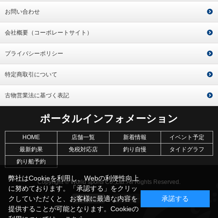
お問い合わせ
会社概要（コーポレートサイト）
プライバシーポリシー
特定商取引について
古物営業法に基づく表記
ポータルインフォメーション
HOME
店舗一覧
新着情報
イベント予定
最新釣果
免税対応店
釣り自慢
タイドグラフ
釣り船予約
弊社はCookieを利用し、Webの利便性向上
Copyright © World sports Co.,Ltd. All Rights Reserved.
に努めております。「承認する」をクリッ
クしていただくと、お客様に最適な内容を
承諾する
提供することが可能となります。Cookieの