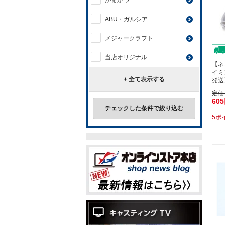
がまかつ
ABU・ガルシア
メジャークラフト
当店オリジナル
【ネ
イミ
+ 全て表示する
発送
定価
60
チェックした条件で絞り込む
5ポ