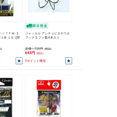
バ ＴＦＷ-３
ジャッカル アンチョビタチウオ
３本 １６【即
フック S フッ素/4本入リ
定価：
715円
)
(税込)
643円
(税込)
5ポイント獲得