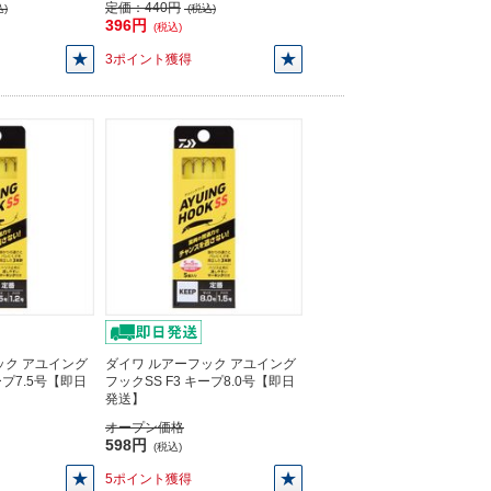
定価：
440円
)
(税込)
396円
(税込)
3ポイント獲得
ック アユイング
ダイワ ルアーフック アユイング
ープ7.5号【即日
フックSS F3 キープ8.0号【即日
発送】
オープン価格
598円
(税込)
5ポイント獲得