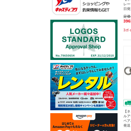
レー
日発
定価
39
3ポ
【ネ
ルア
ペア
発送