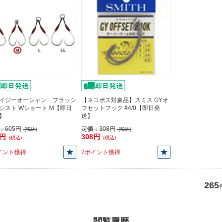
イジーオーシャン フラッシ
【ネコポス対象品】スミス GYオ
シスト Wショート M【即日
フセットフック #4/0【即日発
】
送】
：
605円
定価：
308円
(税込)
(税込)
5円
308円
(税込)
(税込)
イント獲得
2ポイント獲得
265
閲覧履歴