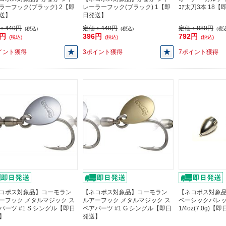
ラーフック(ブラック) 2【即
レーラーフック(ブラック) 1【即
ｺｱ太刀3本 18
送】
日発送】
：
440円
定価：
440円
定価：
880円
(税込)
(税込)
(税込
6円
396円
792円
(税込)
(税込)
(税込)
イント獲得
3ポイント獲得
7ポイント獲得
コポス対象品】コーモラン
【ネコポス対象品】コーモラン
【ネコポス対象品】
ーフック メタルマジック ス
ルアーフック メタルマジック ス
ベーシックバレ
パーツ #1 S シングル【即日
ペアパーツ #1 G シングル【即日
1/4oz(7.0g)
】
発送】