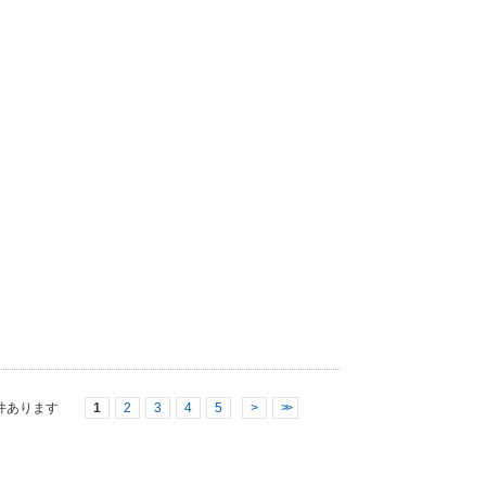
件あります
1
2
3
4
5
>
>>