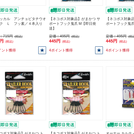
ッカル アンチョビタチウオ
【ネコポス対象品】がまかつ サ
【ネコポス対象
ク Ｌ フッ素／４本入り
ポートフック鬼爪 M【即日発
ポートフック鬼
送】
：
715円
定価：
495円
定価：
495円
(税込)
(税込)
(税込
3円
445円
445円
(税込)
(税込)
(税込)
イント獲得
4ポイント獲得
4ポイント獲得
コポス対象品】がまかつ ト
【ネコポス対象品】がまかつ ト
オーナー カルティバ 