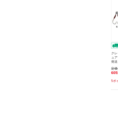
クレ
ュア
発送
定価
60
5ポ