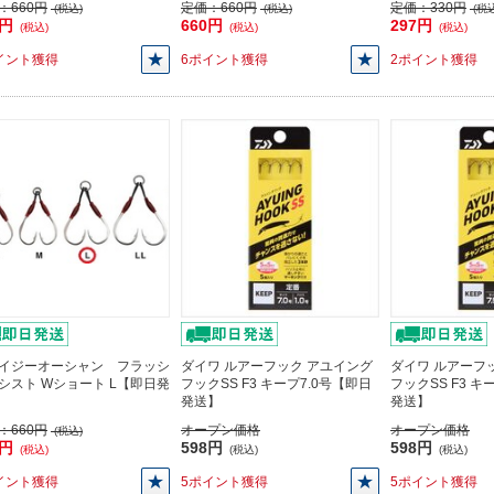
：
660円
定価：
660円
定価：
330円
(税込)
(税込)
(税込
0円
660円
297円
(税込)
(税込)
(税込)
イント獲得
6ポイント獲得
2ポイント獲得
イジーオーシャン フラッシ
ダイワ ルアーフック アユイング
ダイワ ルアーフ
シスト Wショート L【即日発
フックSS F3 キープ7.0号【即日
フックSS F3 キ
発送】
発送】
：
660円
オープン価格
オープン価格
(税込)
0円
598円
598円
(税込)
(税込)
(税込)
イント獲得
5ポイント獲得
5ポイント獲得