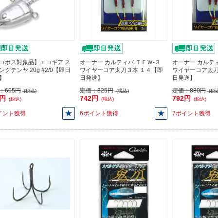
コポス対象品】エコギア ス
オーナー カルティバ ＴＦＷ-３
オーナー カルティ
ングテンヤ 20g #2/0【即日
ワイヤーコア太刀３本 １４【即
ワイヤーコア太刀
】
日発送】
日発送】
：
605円
定価：
825円
定価：
880円
(税込)
(税込)
(税込
5円
742円
792円
(税込)
(税込)
(税込)
イント獲得
6ポイント獲得
7ポイント獲得