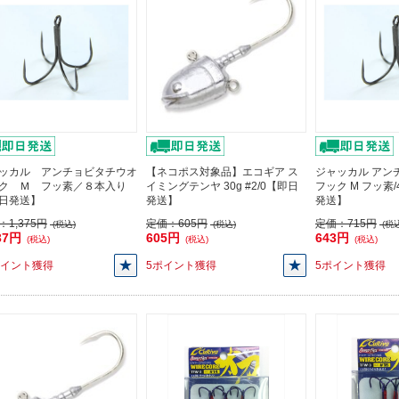
ッカル アンチョビタチウオ
【ネコポス対象品】エコギア ス
ジャッカル アン
ク Ｍ フッ素／８本入り
イミングテンヤ 30g #2/0【即日
フック M フッ素
日発送】
発送】
発送】
：
1,375円
定価：
605円
定価：
715円
(税込)
(税込)
(税込
37円
605円
643円
(税込)
(税込)
(税込)
ポイント獲得
5ポイント獲得
5ポイント獲得