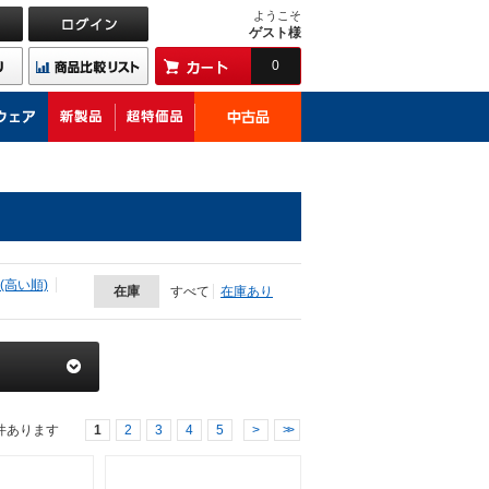
ようこそ
ゲスト様
0
(高い順)
在庫
すべて
在庫あり
件あります
1
2
3
4
5
>
>>