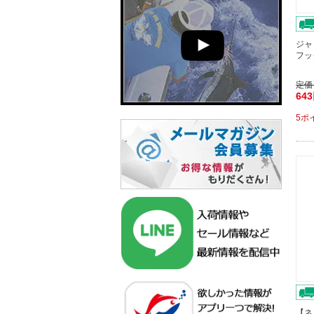
ジャ
フッ
定価
64
5ポ
【ネ