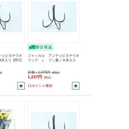
チョビタチウオ
ジャッカル アンチョビタチウオ
/4本入リ【即日
フック Ｌ フッ素／８本入り
定価：
1,375円
)
(税込)
1,237円
(税込)
11ポイント獲得