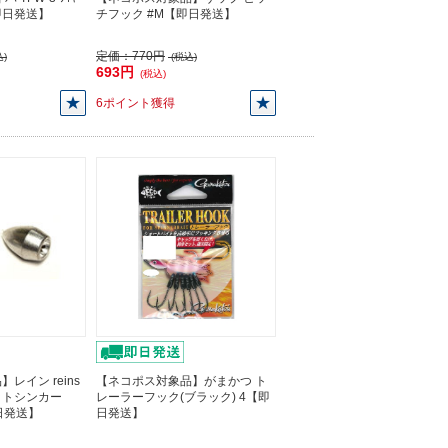
【即日発送】
チフック #M【即日発送】
定価：
770円
)
(税込)
693円
(税込)
6ポイント獲得
レイン reins
【ネコポス対象品】がまかつ ト
ットシンカー
レーラーフック(ブラック) 4【即
【即日発送】
日発送】