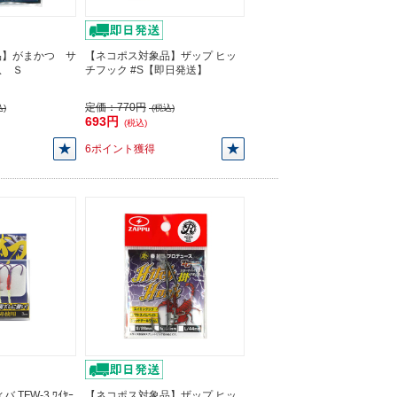
品】がまかつ サ
【ネコポス対象品】ザップ ヒッ
爪 Ｓ
チフック #S【即日発送】
定価：
770円
)
(税込)
693円
(税込)
6ポイント獲得
TFW-3 ﾜｲﾔｰ
【ネコポス対象品】ザップ ヒッ