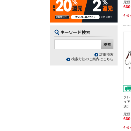
定価
66
6ポ
詳細検索
検索方法のご案内はこちら
クレ
ュア
送】
定価
66
6ポ