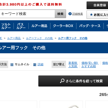
詳細検索
E
>
ルアー用品
>
ルアーフック その他
>
ルアー用フック その他
ルアー用フック その他
新着順
価格(安い順)
価格
示方法
サムネイル
詳細
並び替え
人気順
おすすめ順
さらに条件を絞って検索
265