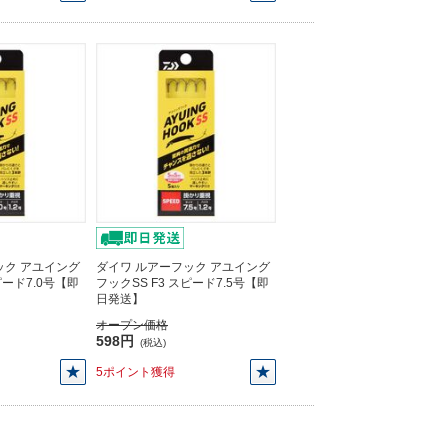
ック アユイング
ダイワ ルアーフック アユイング
ピード7.0号【即
フックSS F3 スピード7.5号【即
日発送】
オープン価格
598円
(税込)
5ポイント獲得