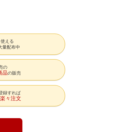
も使える
大量配布中
売の
商品
の販売
登録すれば
降楽々注文