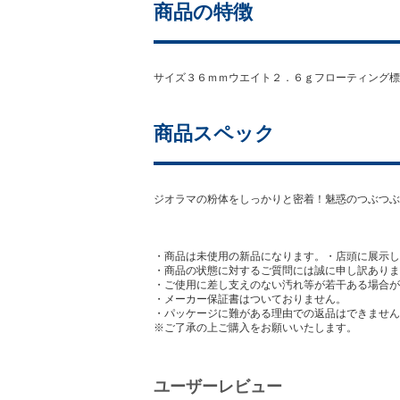
商品の特徴
サイズ３６ｍｍウエイト２．６ｇフローティング標
商品スペック
ジオラマの粉体をしっかりと密着！魅惑のつぶつぶ
・商品は未使用の新品になります。・店頭に展示し
・商品の状態に対するご質問には誠に申し訳ありま
・ご使用に差し支えのない汚れ等が若干ある場合が
・メーカー保証書はついておりません。
・パッケージに難がある理由での返品はできません
※ご了承の上ご購入をお願いいたします。
ユーザーレビュー