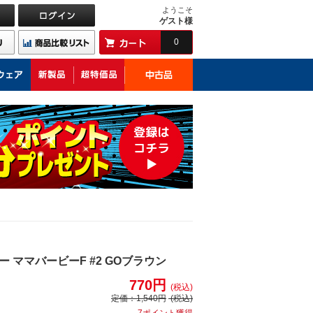
ようこそ
ゲスト様
0
ママバービーF #2 GOブラウン
770円
(税込)
定価：
1,540円
(税込)