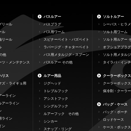
バスルアー
ソルトルアー
グリール
バスプラグ
シーバス・ヒラメ
ール
バス用ワーム
ソルト用ワーム
軸リール
スピナーベイト・バズベイト
ソルト用ルアー 
ル
ラバージグ・チャターベイト
オフショアプラグ
の他
バス用メタルジグ・スプーン
ソルト用メタルジ
ーツ・メンテナンス
バスルアー その他
タイラバ・インチ
ハリス
ルアー用品
クーラーボックス
マズ・ライギョ用
ジグヘッド
クーラーボックス
トレブルフック
保冷剤・クーラー
アーライン
アシストフック
ルアーライン
バッグ・ケース
シングルフック
ン
バッグ・ポーチ
ルアーフック その他
用ライン
ロッドケース
シンカー
イン
ケース・ボックス
スナップ・リング