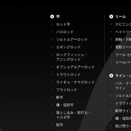
竿
リール
セット竿
スピニン
バスロッド
ベイトリ
ソルトルアーロッド
両軸・片
エギングロッド
電動リー
ロックフィッシュ・
リール そ
アジングロッド
リールパ
オフショアルアーロッド
トラウトロッド
ライン・
ライギョ・ナマズロッド
バス・ナ
ライン
フライロッド
ソルトル
船竿
トラウト
磯・堤防竿
船用ライ
落とし込み・前打ち・
イカダ竿
磯・堤防
投竿
投げ用ラ