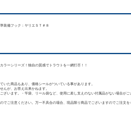
準装備フック：ヤリエＳＴ＃８
カラーシリーズ！独自の質感でトラウトを一網打尽！！
ていた商品もあり、価格シールがついている事があります。
せんが、お答え出来かねます。
ございます。・竿袋、リール袋など、使用に差し支えのない付属品がない場合がご
のでご注意ください。万一不具合の場合、現品限り商品でございますのでご注文を