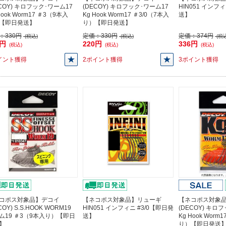
ECOY) キロフック･ワーム17
(DECOY) キロフック･ワーム17
HIN051 インフ
Hook Worm17 ＃3（9本入
Kg Hook Worm17 ＃3/0（7本入
送】
【即日発送】
り）【即日発送】
：
330円
定価：
330円
定価：
374円
(税込)
(税込)
(税込
0円
220円
336円
(税込)
(税込)
(税込)
イント獲得
2ポイント獲得
3ポイント獲得
コポス対象品】デコイ
【ネコポス対象品】リューギ
【ネコポス対象
COY) S.S.HOOK WORM19
HIN051 インフィニ #3/0【即日発
(DECOY) キロ
ム19 ＃3（9本入り）【即日
送】
Kg Hook Worm
】
り）【即日発送