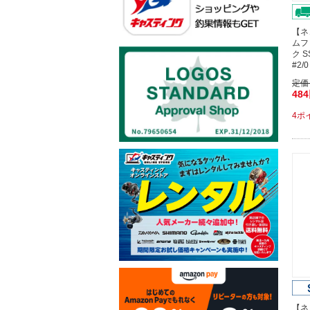
【ネ
ムフ
ク 
#2
定価
48
4ポ
【ネ