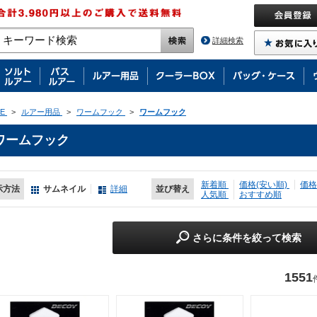
詳細検索
E
>
ルアー用品
>
ワームフック
>
ワームフック
ワームフック
新着順
価格(安い順)
価格
示方法
サムネイル
詳細
並び替え
人気順
おすすめ順
さらに条件を絞って検索
1551