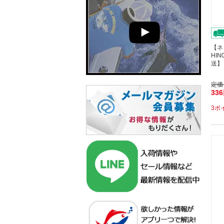
【ネ
HIN
送】
定価
33
3ポ