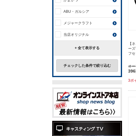
がまかつ
ABU・ガルシア
メジャークラフト
当店オリジナル
【ネ
+ 全て表示する
ーズ
フセ
チェックした条件で絞り込む
オー
39
3ポ