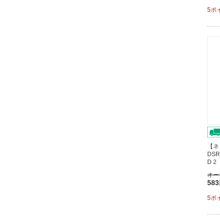
5ポ
【ネ
DSR
D 
オー
58
5ポ