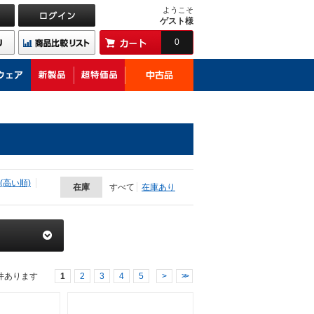
ようこそ
ゲスト様
0
(高い順)
在庫
すべて
在庫あり
件あります
1
2
3
4
5
>
>>