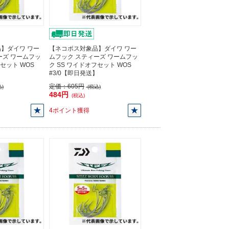
】ダイワ ワー
【ネコポス対象品】ダイワ ワー
ーズ ワームフッ
ムフック スティーズ ワームフッ
フセット WOS
ク SS ワイドオフセット WOS
】
#3/0【即日発送】
定価：
605円
)
(税込)
484円
(税込)
4ポイント獲得