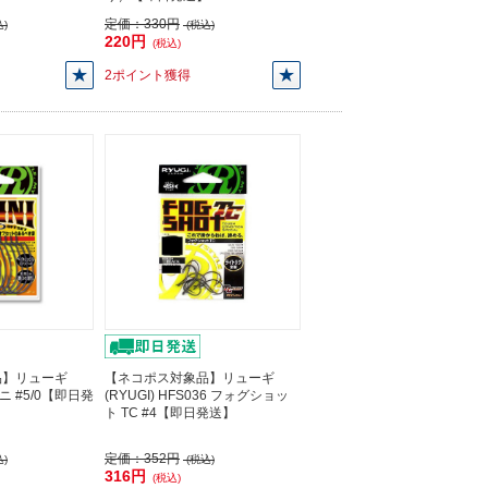
定価：
330円
)
(税込)
220円
(税込)
2ポイント獲得
品】リューギ
【ネコポス対象品】リューギ
ィニ #5/0【即日発
(RYUGI) HFS036 フォグショッ
ト TC #4【即日発送】
定価：
352円
)
(税込)
316円
(税込)