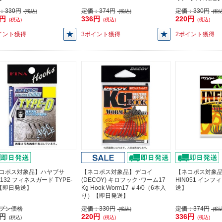
：
330円
定価：
374円
定価：
330円
(税込)
(税込)
(税込
7円
336円
220円
(税込)
(税込)
(税込)
イント獲得
3ポイント獲得
2ポイント獲得
コポス対象品】ハヤブサ
【ネコポス対象品】デコイ
【ネコポス対象
132 フィネスガード TYPE-
(DECOY) キロフック･ワーム17
HIN051 インフ
4【即日発送】
Kg Hook Worm17 ＃4/0（6本入
送】
り）【即日発送】
プン価格
定価：
330円
定価：
374円
(税込)
(税込
3円
220円
336円
(税込)
(税込)
(税込)