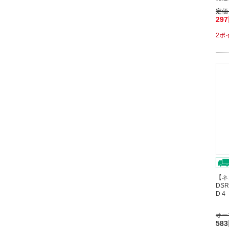
定価
29
2ポ
【ネ
DSR
D 
オー
58