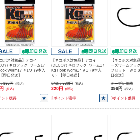
コポス対象品】デコイ
【ネコポス対象品】デコイ
【ネコポス対象
ECOY) キロフック･ワーム17
(DECOY) キロフック･ワーム17
ーズワームフッ
Hook Worm17 ＃1/0（9本入
Kg Hook Worm17 ＃1（9本入
フセット ＷＯ
【即日発送】
り）【即日発送】
日発送】
：
330円
定価：
330円
オープン価格
(税込)
(税込)
0円
220円
396円
(税込)
(税込)
(税込)
イント獲得
2ポイント獲得
3ポイント獲得