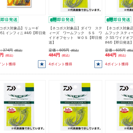
コポス対象品】リューギ
【ネコポス対象品】ダイワ ステ
【ネコポス対象品
051 インフィニ #4/0【即日発
ィーズ ワームフック ＳＳ ワ
ムフック スティ
イドオフセット ＷＯＳ【即日発
ク SS ワイドオ
送】
#4/0【即日発送
：
374円
定価：
605円
定価：
605円
(税込)
(税込)
(税込
6円
484円
484円
(税込)
(税込)
(税込)
イント獲得
4ポイント獲得
4ポイント獲得