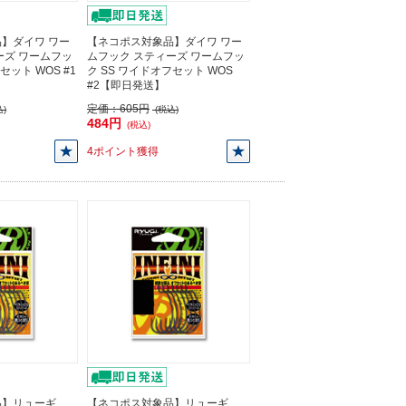
】ダイワ ワー
【ネコポス対象品】ダイワ ワー
ーズ ワームフッ
ムフック スティーズ ワームフッ
セット WOS #1
ク SS ワイドオフセット WOS
#2【即日発送】
定価：
605円
)
(税込)
484円
(税込)
4ポイント獲得
品】リューギ
【ネコポス対象品】リューギ