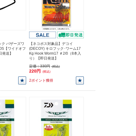
ック バザーズワ
【ネコポス対象品】デコイ
WOS【ワイドオフ
(DECOY) キロフック･ワーム17
即日発送】
Kg Hook Worm17 ＃2/0（8本入
り）【即日発送】
定価：
330円
(税込)
220円
(税込)
2ポイント獲得