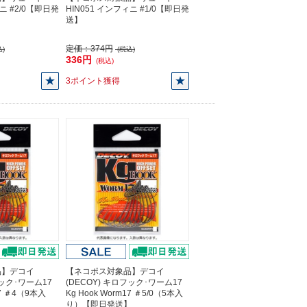
ィニ #2/0【即日発
HIN051 インフィニ #1/0【即日発
送】
定価：
374円
)
(税込)
336円
(税込)
3ポイント獲得
品】デコイ
【ネコポス対象品】デコイ
フック･ワーム17
(DECOY) キロフック･ワーム17
17 ＃4（9本入
Kg Hook Worm17 ＃5/0（5本入
】
り）【即日発送】