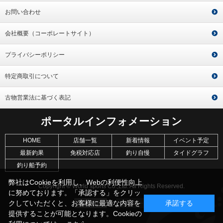
お問い合わせ
会社概要（コーポレートサイト）
プライバシーポリシー
特定商取引について
古物営業法に基づく表記
ポータルインフォメーション
HOME
店舗一覧
新着情報
イベント予定
最新釣果
免税対応店
釣り自慢
タイドグラフ
釣り船予約
弊社はCookieを利用し、Webの利便性向上
Copyright © World sports Co.,Ltd. All Rights Reserved.
に努めております。「承認する」をクリッ
クしていただくと、お客様に最適な内容を
承諾する
提供することが可能となります。Cookieの