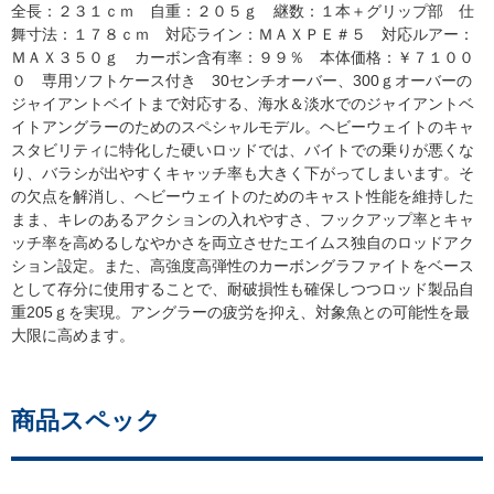
全長：２３１ｃｍ 自重：２０５ｇ 継数：１本＋グリップ部 仕
舞寸法：１７８ｃｍ 対応ライン：ＭＡＸＰＥ＃５ 対応ルアー：
ＭＡＸ３５０ｇ カーボン含有率：９９％ 本体価格：￥７１００
０ 専用ソフトケース付き 30センチオーバー、300ｇオーバーの
ジャイアントベイトまで対応する、海水＆淡水でのジャイアントベ
イトアングラーのためのスペシャルモデル。ヘビーウェイトのキャ
スタビリティに特化した硬いロッドでは、バイトでの乗りが悪くな
り、バラシが出やすくキャッチ率も大きく下がってしまいます。そ
の欠点を解消し、ヘビーウェイトのためのキャスト性能を維持した
まま、キレのあるアクションの入れやすさ、フックアップ率とキャ
ッチ率を高めるしなやかさを両立させたエイムス独自のロッドアク
ション設定。また、高強度高弾性のカーボングラファイトをベース
として存分に使用することで、耐破損性も確保しつつロッド製品自
重205ｇを実現。アングラーの疲労を抑え、対象魚との可能性を最
大限に高めます。
商品スペック