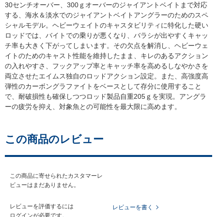
30センチオーバー、300ｇオーバーのジャイアントベイトまで対応
する、海水＆淡水でのジャイアントベイトアングラーのためのスペ
シャルモデル。ヘビーウェイトのキャスタビリティに特化した硬い
ロッドでは、バイトでの乗りが悪くなり、バラシが出やすくキャッ
チ率も大きく下がってしまいます。その欠点を解消し、ヘビーウェ
イトのためのキャスト性能を維持したまま、キレのあるアクション
の入れやすさ、フックアップ率とキャッチ率を高めるしなやかさを
両立させたエイムス独自のロッドアクション設定。また、高強度高
弾性のカーボングラファイトをベースとして存分に使用すること
で、耐破損性も確保しつつロッド製品自重205ｇを実現。アングラ
ーの疲労を抑え、対象魚との可能性を最大限に高めます。
この商品のレビュー
この商品に寄せられたカスタマーレ
ビューはまだありません。
レビューを評価するには
レビューを書く
ログイン
が必要です。