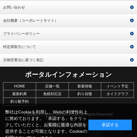
お問い合わせ
会社概要（コーポレートサイト）
プライバシーポリシー
特定商取引について
古物営業法に基づく表記
ポータルインフォメーション
HOME
店舗一覧
新着情報
イベント予定
最新釣果
免税対応店
釣り自慢
タイドグラフ
釣り船予約
弊社はCookieを利用し、Webの利便性向上
Copyright © World sports Co.,Ltd. All Rights Reserved.
に努めております。「承認する」をクリッ
クしていただくと、お客様に最適な内容を
承諾する
提供することが可能となります。Cookieの