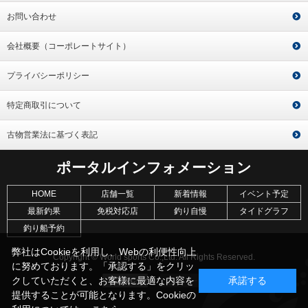
お問い合わせ
会社概要（コーポレートサイト）
プライバシーポリシー
特定商取引について
古物営業法に基づく表記
ポータルインフォメーション
HOME
店舗一覧
新着情報
イベント予定
最新釣果
免税対応店
釣り自慢
タイドグラフ
釣り船予約
弊社はCookieを利用し、Webの利便性向上
Copyright © World sports Co.,Ltd. All Rights Reserved.
に努めております。「承認する」をクリッ
クしていただくと、お客様に最適な内容を
承諾する
提供することが可能となります。Cookieの