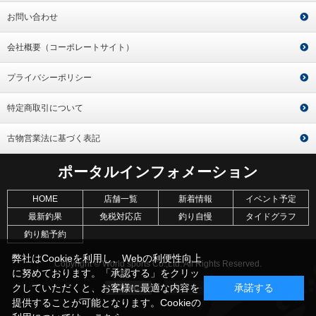
お問い合わせ
会社概要（コーポレートサイト）
プライバシーポリシー
特定商取引について
古物営業法に基づく表記
ポータルインフォメーション
HOME
店舗一覧
新着情報
イベント予定
最新釣果
免税対応店
釣り自慢
タイドグラフ
釣り船予約
弊社はCookieを利用し、Webの利便性向上
Copyright © World sports Co.,Ltd. All Rights Reserved.
に努めております。「承認する」をクリッ
クしていただくと、お客様に最適な内容を
承諾する
提供することが可能となります。Cookieの