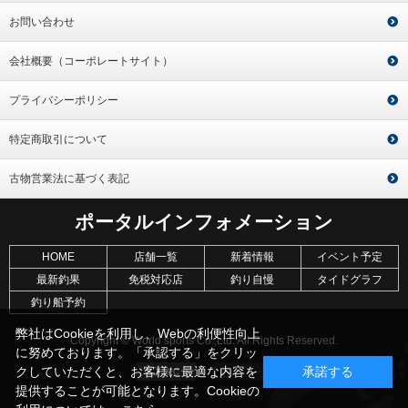
お問い合わせ
会社概要（コーポレートサイト）
プライバシーポリシー
特定商取引について
古物営業法に基づく表記
ポータルインフォメーション
HOME
店舗一覧
新着情報
イベント予定
最新釣果
免税対応店
釣り自慢
タイドグラフ
釣り船予約
弊社はCookieを利用し、Webの利便性向上
Copyright © World sports Co.,Ltd. All Rights Reserved.
に努めております。「承認する」をクリッ
クしていただくと、お客様に最適な内容を
承諾する
提供することが可能となります。Cookieの