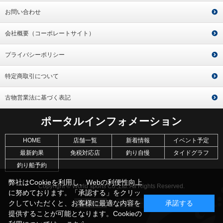
お問い合わせ
会社概要（コーポレートサイト）
プライバシーポリシー
特定商取引について
古物営業法に基づく表記
ポータルインフォメーション
HOME
店舗一覧
新着情報
イベント予定
最新釣果
免税対応店
釣り自慢
タイドグラフ
釣り船予約
弊社はCookieを利用し、Webの利便性向上
Copyright © World sports Co.,Ltd. All Rights Reserved.
に努めております。「承認する」をクリッ
クしていただくと、お客様に最適な内容を
承諾する
提供することが可能となります。Cookieの