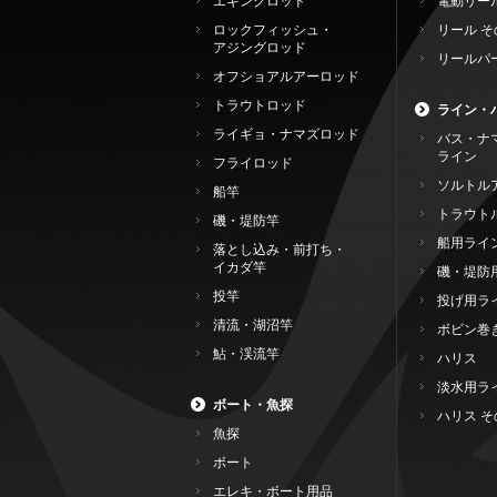
エギングロッド
電動リー
ロックフィッシュ・
リール そ
アジングロッド
リールパ
オフショアルアーロッド
トラウトロッド
ライン・
ライギョ・ナマズロッド
バス・ナ
ライン
フライロッド
ソルトル
船竿
トラウト
磯・堤防竿
船用ライ
落とし込み・前打ち・
イカダ竿
磯・堤防
投竿
投げ用ラ
清流・湖沼竿
ボビン巻
鮎・渓流竿
ハリス
淡水用ラ
ボート・魚探
ハリス そ
魚探
ボート
エレキ・ボート用品