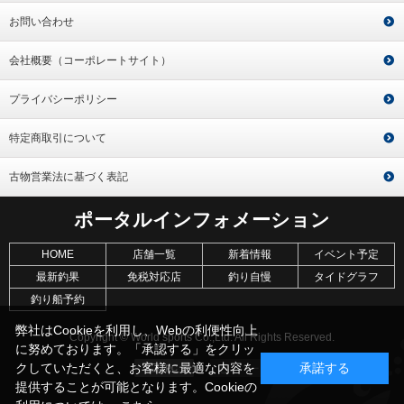
お問い合わせ
会社概要（コーポレートサイト）
プライバシーポリシー
特定商取引について
古物営業法に基づく表記
ポータルインフォメーション
HOME
店舗一覧
新着情報
イベント予定
最新釣果
免税対応店
釣り自慢
タイドグラフ
釣り船予約
弊社はCookieを利用し、Webの利便性向上
Copyright © World sports Co.,Ltd. All Rights Reserved.
に努めております。「承認する」をクリッ
クしていただくと、お客様に最適な内容を
承諾する
提供することが可能となります。Cookieの