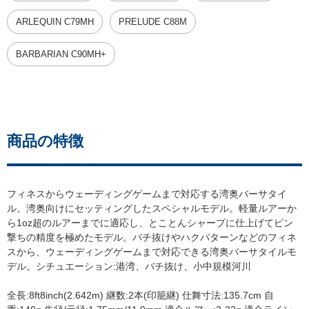
ARLEQUIN C79MH
PRELUDE C88M
BARBARIAN C90MH+
商品の特徴
フィネスからウェーディングゲームまで対応する湾奥バーサタイ
ル。湾奥向けにセッティングしたスペシャルモデル。軽量ルアーか
ら1oz超のルアーまでに適応し、とことんシャープに仕上げてピン
撃ちの精度を極めたモデル。バチ抜けやハクパターンなどのフィネ
スから、ウェーディングゲームまで対応できる湾奥バーサタイルモ
デル。シチュエーション:港湾、バチ抜け、小中規模河川
全長:8ft8inch(2.642m) 継数:2本(印籠継) 仕舞寸法:135.7cm 自