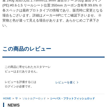
重:140g 先径/元径:1.75mm/11.9mm 適合ルアー:3-32g 適合ライン
(PE):#0.6-1.5 リールシート位置:350mm カーボン含有率:99.6% ※
各スペックは最終プロトタイプの情報であり、販売時に変更となる
場合もございます。詳細はメーカーHPにてご確認下さいませ。 ※
実物と色が違って見える場合があります。あらかじめご了承下さ
い。
この商品のレビュー
この商品に寄せられたカスタマーレ
ビューはまだありません。
レビューを評価するには
レビューを書く
ログイン
が必要です。
HOME
>
竿
>
ソルトルアーロッド
>
シーバス・フラットフィッシュロッド
NEWS